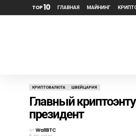
10
TOP
ГЛАВНАЯ
МАЙНИНГ
КРИПТ
КРИПТОВАЛЮТА
ШВЕЙЦАРИЯ
Главный криптоэнт
президент
от
WallBTC
8 лет назад