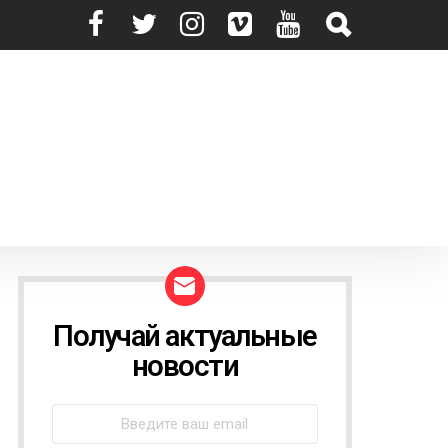
Получай актуальные
N
E
новости
W
S
L
E