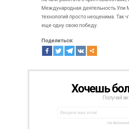
Международная деятельность Ули 
технологий просто неоценима. Так 
еще одну свою победу.
Поделиться:
Хочешь бол
Н
О
В
Получай ак
О
С
Т
Н
Не беспокой
А