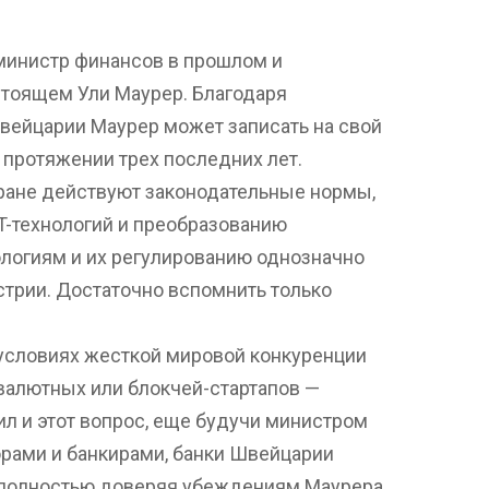
 министр финансов в прошлом и
тоящем Ули Маурер. Благодаря
ейцарии Маурер может записать на свой
 протяжении трех последних лет.
ране действуют законодательные нормы,
T-технологий и преобразованию
нологиям и их регулированию однозначно
стрии. Достаточно вспомнить только
в условиях жесткой мировой конкуренции
валютных или блокчей-стартапов —
л и этот вопрос, еще будучи министром
орами и банкирами, банки Швейцарии
, полностью доверяя убеждениям Маурера.