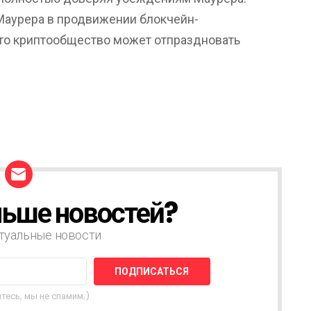
Маурера в продвижении блокчейн-
что криптообщество может отпраздновать
ьше новостей?
туальные новости
тесь, мы не спамим;)