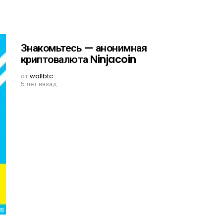
Знакомьтесь — анонимная
криптовалюта Ninjacoin
от
wallbtc
5 лет назад