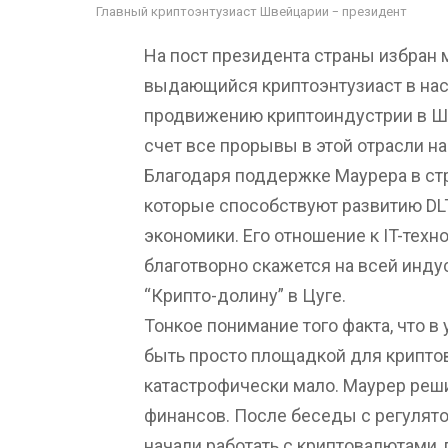
Главный криптоэнтузиаст Швейцарии - президент
На пост президента страны избран
выдающийся криптоэнтузиаст в нас
продвижению криптоиндустрии в Шв
счет все прорывы в этой отрасли на
Благодаря поддержке Маурера в ст
которые способствуют развитию DL
экономики. Его отношение к IT-тех
благотворно скажется на всей инду
“Крипто-долину” в Цуге.
Тонкое понимание того факта, что 
быть просто площадкой для крипто
катастрофически мало. Маурер реши
финансов. После беседы с регулят
начали работать с криптовалютами