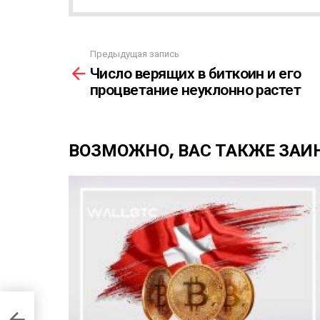
Я
Р
А
Предыдущая запись
С
С
Число верящих в биткоин и его
С
м
Ы
процветание неуклонно растет
о
Л
т
К
р
А
е
ВОЗМОЖНО, ВАС ТАКЖЕ ЗАИ
т
ь
е
щ
е