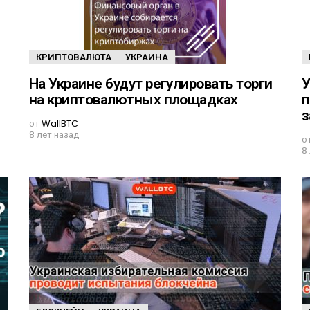
КРИПТОВАЛЮТА
УКРАИНА
На Украине будут регулировать торги
У
на криптовалютных площадках
п
з
от
WallBTC
8 лет назад
о
8