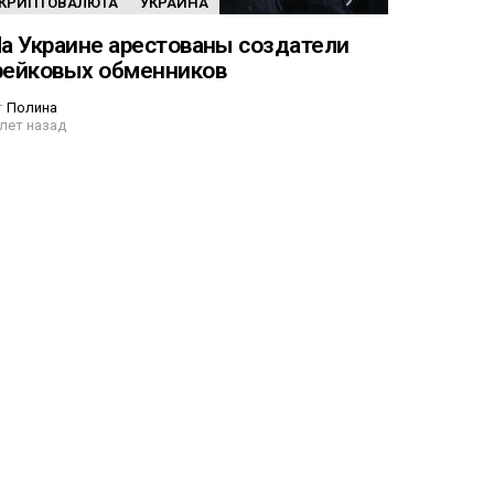
КРИПТОВАЛЮТА
УКРАИНА
а Украине арестованы создатели
ейковых обменников
т
Полина
 лет назад