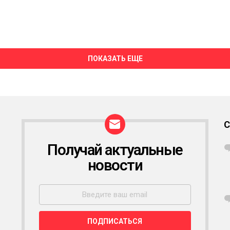
ПОКАЗАТЬ ЕЩЕ
Получай актуальные
Р
А
новости
С
С
Ы
Л
К
А