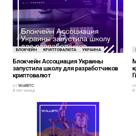
БЛОКЧЕЙН
КРИПТОВАЛЮТА
УКРАИНА
Блокчейн Ассоциация Украины
М
запустила школу для разработчиков
к
криптовалют
Г
от
WallBTC
о
8 лет назад
8