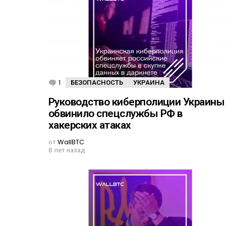
1
К
БЕЗОПАСНОСТЬ
УКРАИНА
о
м
Руководство киберполиции Украины
м
обвинило спецслужбы РФ в
е
н
хакерских атаках
т
а
от
WallBTC
р
8 лет назад
и
й