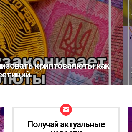
лизовать криптовалюты как
естиций
Получай актуальные
Н
О