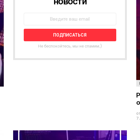
новости
В
О
С
Т
Н
А
Я
Не беспокойтесь, мы не спамим;)
Р
А
С
С
Ы
Л
К
Р
А
о
о
7