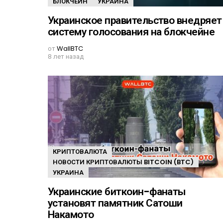
БЛОКЧЕЙН
УКРАИНА
Украинское правительство внедряет
систему голосования на блокчейне
от
WallBTC
8 лет назад
КРИПТОВАЛЮТА
НОВОСТИ КРИПТОВАЛЮТЫ BITCOIN (BTC)
УКРАИНА
Украинские биткоин-фанаты
установят памятник Сатоши
Накамото