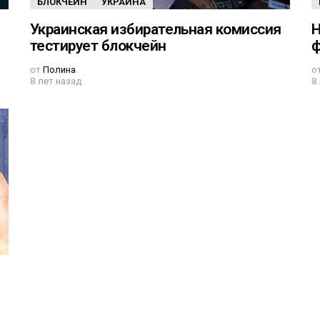
БЛОКЧЕЙН
УКРАИНА
Украинская избирательная комиссия
Н
тестирует блокчейн
ф
от
Полина
о
8 лет назад
8