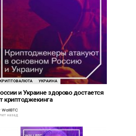
КРИПТОВАЛЮТА
УКРАИНА
оссии и Украине здорово достается
т криптоджекинга
т
WallBTC
 лет назад