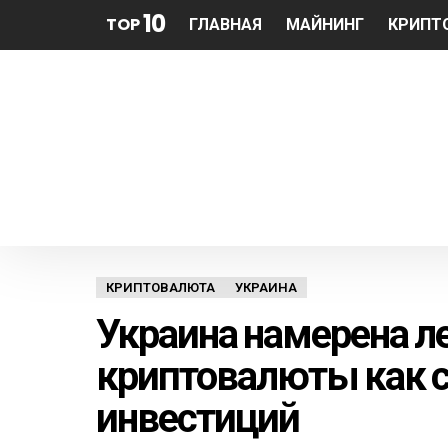
10
TOP
ГЛАВНАЯ
МАЙНИНГ
КРИПТ
КРИПТОВАЛЮТА
УКРАИНА
Украина намерена л
криптовалюты как с
инвестиций