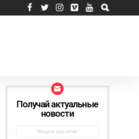
Получай актуальные
N
E
новости
W
S
L
E