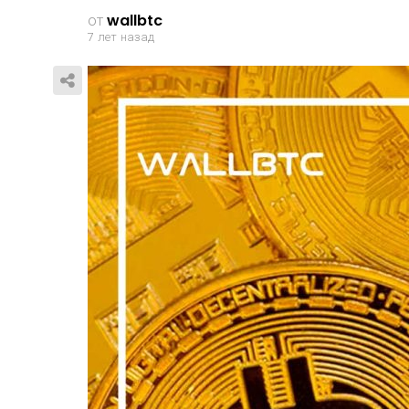
от
wallbtc
7 лет назад