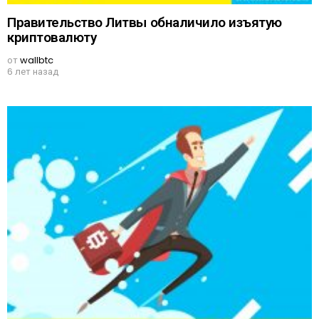
Правительство Литвы обналичило изъятую
криптовалюту
от
wallbtc
6 лет назад