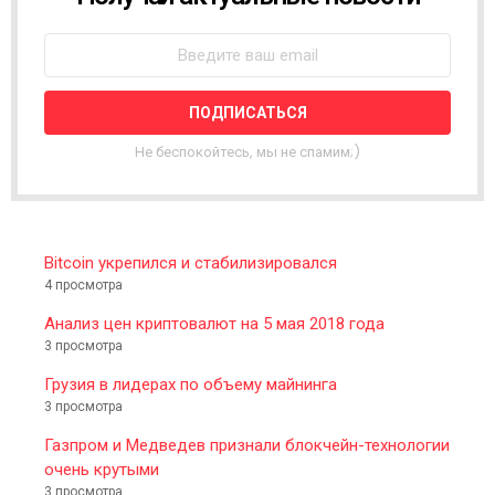
E
W
S
L
E
T
T
Не беспокойтесь, мы не спамим;)
E
R
Bitcoin укрепился и стабилизировался
4 просмотра
Анализ цен криптовалют на 5 мая 2018 года
3 просмотра
Грузия в лидерах по объему майнинга
3 просмотра
Газпром и Медведев признали блокчейн-технологии
очень крутыми
3 просмотра