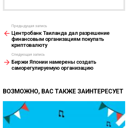
Р
А
С
С
Ы
Предыдущая запись
С
Л
Центробанк Таиланда дал разрешение
м
К
финансовым организациям покупать
о
А
криптовалюту
т
р
Следующая запись
е
Биржи Японии намерены создать
т
саморегулируемую организацию
ь
е
щ
е
ВОЗМОЖНО, ВАС ТАКЖЕ ЗАИНТЕРЕСУЕТ