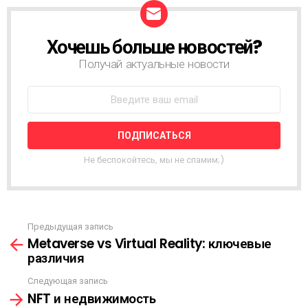
Хочешь больше новостей?
Н
О
Получай актуальные новости
В
О
С
Т
Н
А
Я
Не беспокойтесь, мы не спамим;)
Р
А
С
С
Ы
Предыдущая запись
С
Л
Metaverse vs Virtual Reality: ключевые
м
К
различия
о
А
т
Следующая запись
р
NFT и недвижимость
е