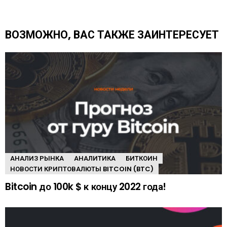
т
ь
е
ВОЗМОЖНО, ВАС ТАКЖЕ ЗАИНТЕРЕСУЕТ
щ
е
АНАЛИЗ РЫНКА
АНАЛИТИКА
БИТКОИН
НОВОСТИ КРИПТОВАЛЮТЫ BITCOIN (BTC)
Bitcoin до 100k $ к концу 2022 года!