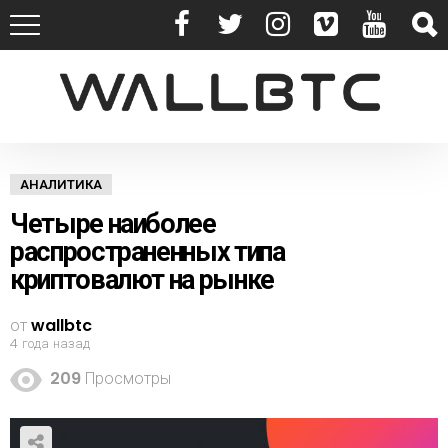
АНАЛИТИКА
Четыре наиболее
распространенных типа
криптовалют на рынке
от
wallbtc
4 года назад
209
Просмотры