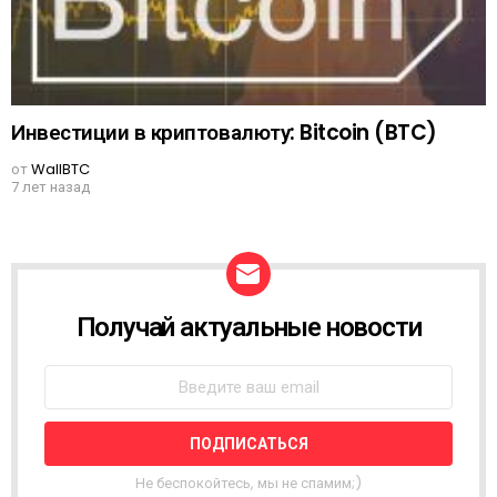
Инвестиции в криптовалюту: Bitcoin (BTC)
от
WallBTC
7 лет назад
Получай актуальные новости
N
E
W
S
L
E
T
T
Не беспокойтесь, мы не спамим;)