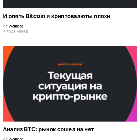
И опять Bitcoin и криптовалюты плохи
от
wallbtc
4 года назад
Анализ BTC: рынок сошел на нет
от
wallbtc