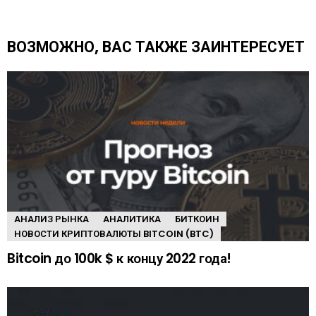
т
ь
е
ВОЗМОЖНО, ВАС ТАКЖЕ ЗАИНТЕРЕСУЕТ
щ
е
АНАЛИЗ РЫНКА
АНАЛИТИКА
БИТКОИН
НОВОСТИ КРИПТОВАЛЮТЫ BITCOIN (BTC)
Bitcoin до 100k $ к концу 2022 года!