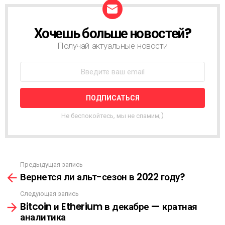
Хочешь больше новостей?
Н
О
Получай актуальные новости
В
О
С
Т
Н
А
Я
Не беспокойтесь, мы не спамим;)
Р
А
С
С
Ы
Предыдущая запись
С
Л
Вернется ли альт-сезон в 2022 году?
м
К
о
А
Следующая запись
т
Bitcoin и Etherium в декабре — кратная
р
аналитика
е