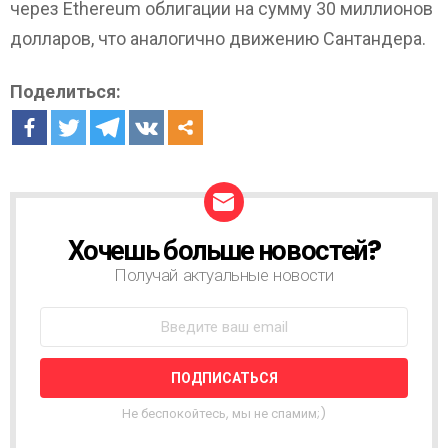
через Ethereum облигации на сумму 30 миллионов
долларов, что аналогично движению Сантандера.
Поделиться:
Хочешь больше новостей?
Н
О
Получай актуальные новости
В
О
С
Т
Н
А
Я
Не беспокойтесь, мы не спамим;)
Р
А