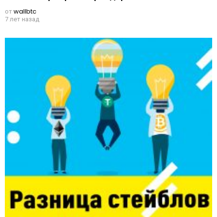
от
wallbtc
7 лет назад