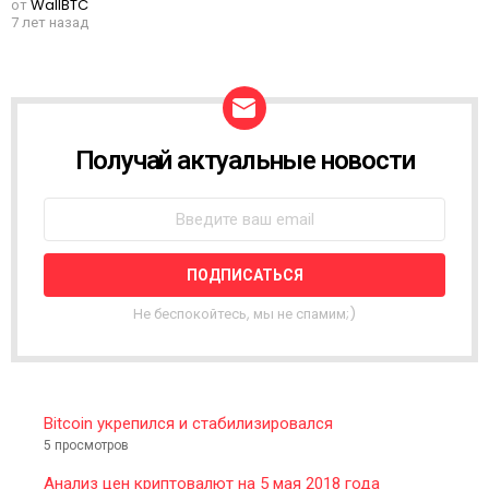
от
WallBTC
7 лет назад
Получай актуальные новости
N
E
W
S
L
E
T
T
Не беспокойтесь, мы не спамим;)
E
R
Bitcoin укрепился и стабилизировался
5 просмотров
Анализ цен криптовалют на 5 мая 2018 года