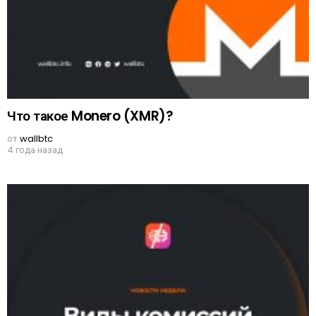
Что такое Monero (XMR)?
от
wallbtc
4 года назад