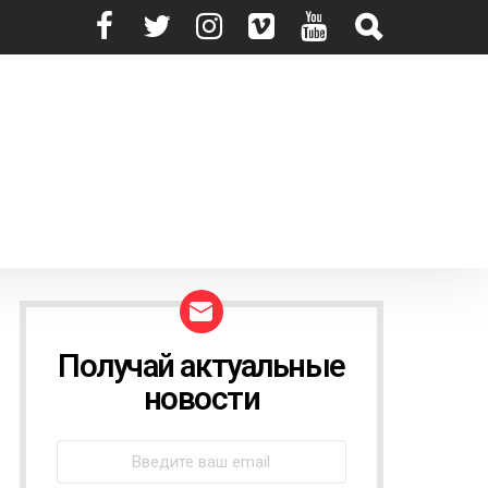
Получай актуальные
N
E
новости
W
S
L
E