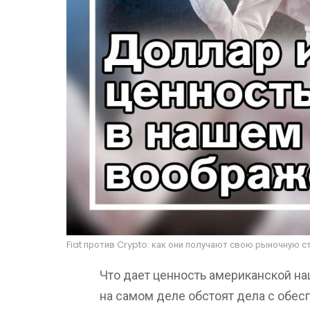
Fiat против Crypto: как они получают свою рыночную с
Что дает ценность американской на
на самом деле обстоят дела с обе