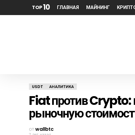
10
TOP
ГЛАВНАЯ
МАЙНИНГ
КРИПТ
USDT
АНАЛИТИКА
Fiat против Crypto:
рыночную стоимость
от
wallbtc
7 лет назад