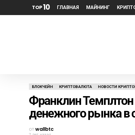
10
TOP
ГЛАВНАЯ
МАЙНИНГ
КРИПТ
БЛОКЧЕЙН
КРИПТОВАЛЮТА
НОВОСТИ КРИПТОВ
Франклин Темплтон
денежного рынка в 
от
wallbtc
7 лет назад