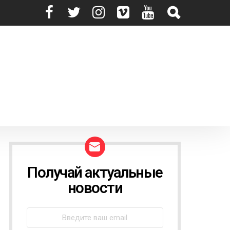
Получай актуальные
N
E
новости
W
S
L
E