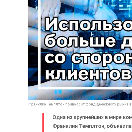
Франклин Темплтон привносит фонд денежного рынка в 
Одна из крупнейших в мире ко
Франклин Темплтон, объявила