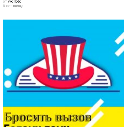
от
wallbtc
6 лет назад