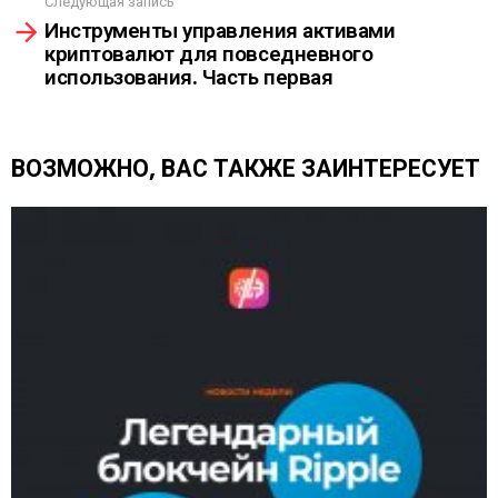
Следующая запись
е
Инструменты управления активами
т
криптовалют для повседневного
ь
использования. Часть первая
е
щ
е
ВОЗМОЖНО, ВАС ТАКЖЕ ЗАИНТЕРЕСУЕТ