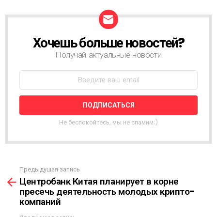
Хочешь больше новостей?
Н
О
Получай актуальные новости
В
О
С
Т
Н
А
Я
Не беспокойтесь, мы не спамим;)
Р
А
С
С
Ы
Предыдущая запись
С
Л
Центробанк Китая планирует в корне
м
К
пресечь деятельность молодых крипто-
о
А
компаний
т
р