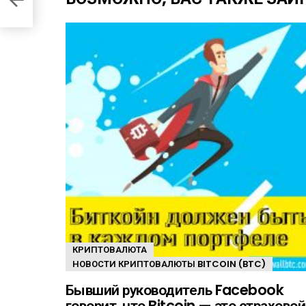
е
щ
е
КРИПТОВАЛЮТА
НОВОСТИ КРИПТОВАЛЮТЫ BITCOIN (BTC)
Бывший руководитель Facebook
говорит, что Bitcoin — это страховой