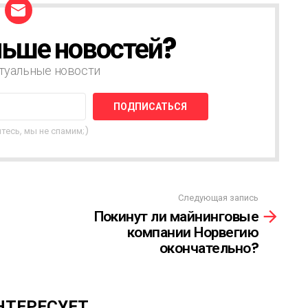
ьше новостей?
туальные новости
тесь, мы не спамим;)
Следующая запись
Покинут ли майнинговые
компании Норвегию
окончательно?
НТЕРЕСУЕТ