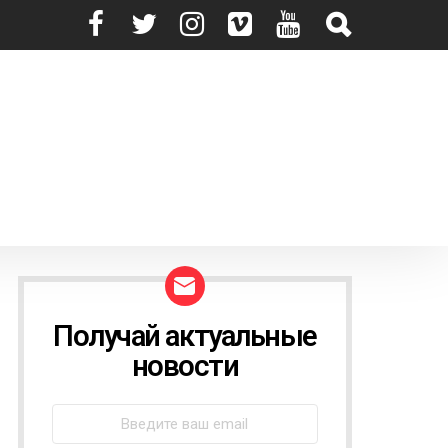
Получай актуальные
N
E
новости
W
S
L
E