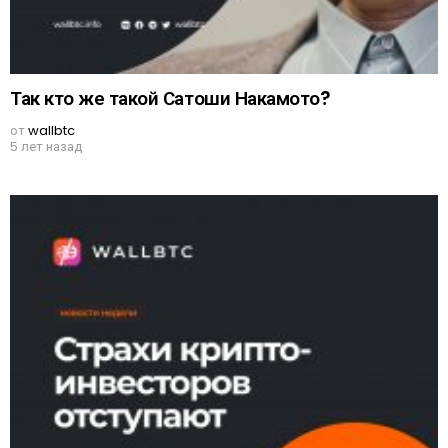
Так кто же такой Сатоши Накамото?
от
wallbtc
5 лет назад