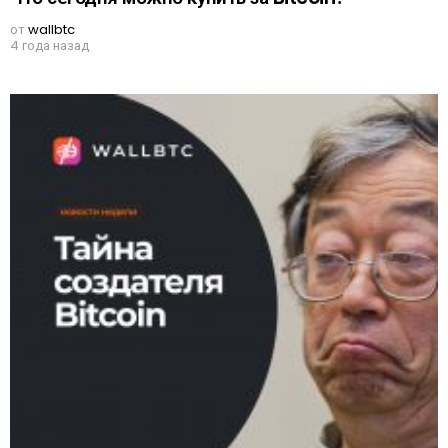
от
wallbtc
4 года назад