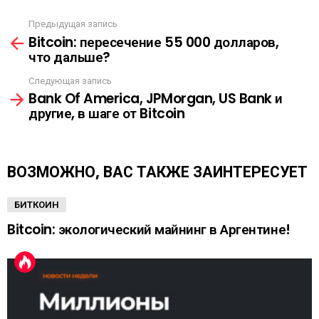
С
Ы
Предыдущая запись
С
Л
Bitcoin: пересечение 55 000 долларов,
м
К
что дальше?
о
А
т
Следующая запись
р
Bank Of America, JPMorgan, US Bank и
е
другие, в шаге от Bitcoin
т
ь
е
щ
ВОЗМОЖНО, ВАС ТАКЖЕ ЗАИНТЕРЕСУЕТ
е
БИТКОИН
Bitcoin: экологический майнинг в Аргентине!