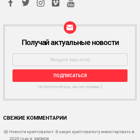
Получай актуальные новости
Р
А
С
С
Ы
Л
К
А
Не беспокойтесь, мы не спамим;)
СВЕЖИЕ КОММЕНТАРИИ
Новости криптовалют: В какую криптовалюту инвестировать в
2020 году
к записи