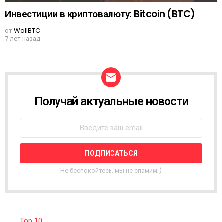
Инвестиции в криптовалюту: Bitcoin (BTC)
от
WallBTC
7 лет назад
Получай актуальные новости
N
E
W
S
L
E
T
T
Не беспокойтесь, мы не спамим;)
E
R
Top 10