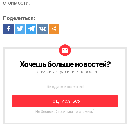
стоимости.
Поделиться:
Хочешь больше новостей?
Н
О
Получай актуальные новости
В
О
С
Т
Н
А
Я
Не беспокойтесь, мы не спамим;)
Р
А
С