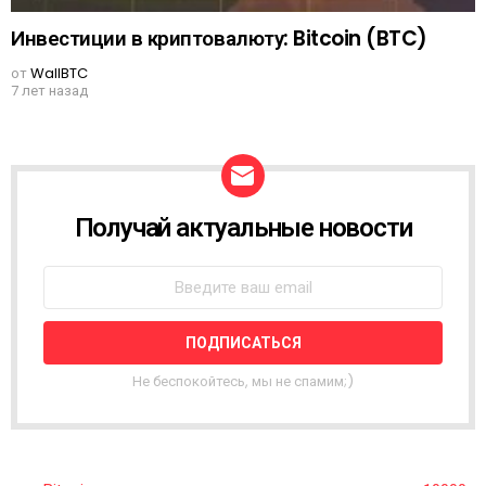
Инвестиции в криптовалюту: Bitcoin (BTC)
от
WallBTC
7 лет назад
Получай актуальные новости
N
E
W
S
L
E
T
T
Не беспокойтесь, мы не спамим;)
E
R