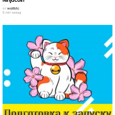
Ninjacoin
от
wallbtc
5 лет назад