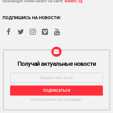
производит обмен валют на сайте:
wallbtc.sg
ПОДПИШИСЬ НА НОВОСТИ:
Получай актуальные новости
Р
А
С
С
Ы
Л
К
А
Не беспокойтесь, мы не спамим;)