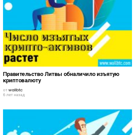
Правительство Литвы обналичило изъятую
криптовалюту
от
wallbtc
6 лет назад