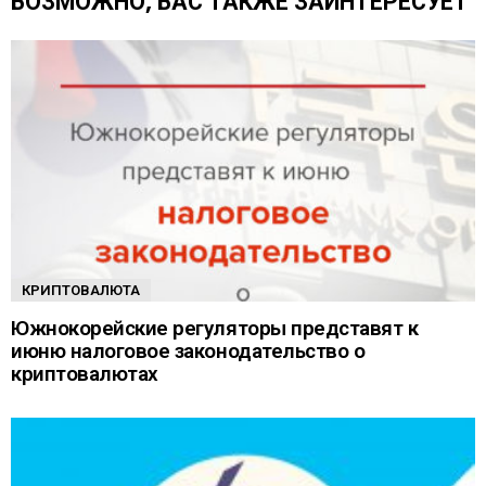
ВОЗМОЖНО, ВАС ТАКЖЕ ЗАИНТЕРЕСУЕТ
е
КРИПТОВАЛЮТА
Южнокорейские регуляторы представят к
июню налоговое законодательство о
криптовалютах