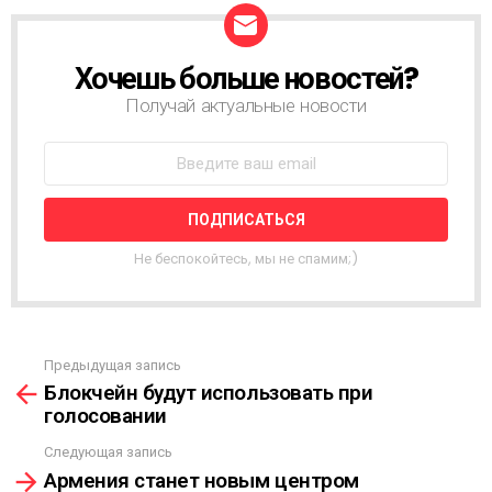
Хочешь больше новостей?
Н
О
Получай актуальные новости
В
О
С
Т
Н
А
Я
Не беспокойтесь, мы не спамим;)
Р
А
С
С
Ы
Предыдущая запись
С
Л
Блокчейн будут использовать при
м
К
голосовании
о
А
т
Следующая запись
р
Армения станет новым центром
е