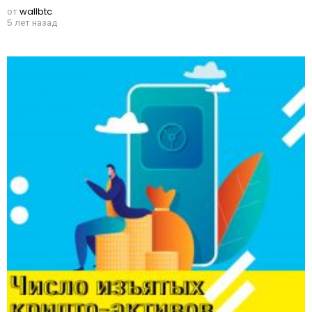
от
wallbtc
5 лет назад