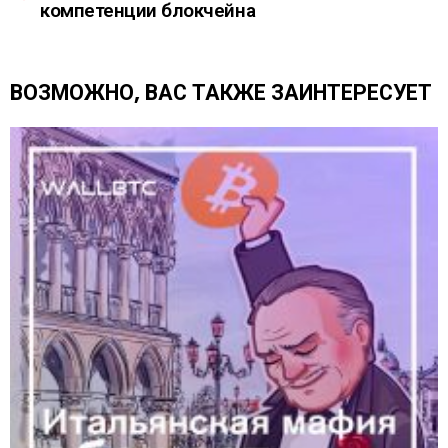
компетенции блокчейна
т
ь
е
щ
ВОЗМОЖНО, ВАС ТАКЖЕ ЗАИНТЕРЕСУЕТ
е