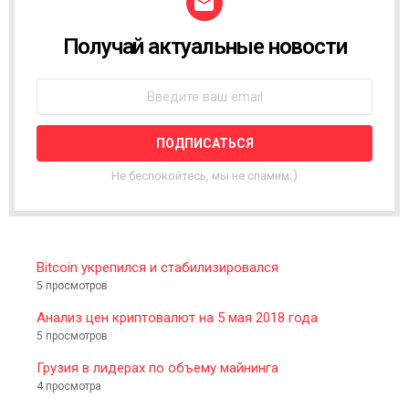
Получай актуальные новости
N
E
W
S
L
E
T
T
Не беспокойтесь, мы не спамим;)
E
R
Bitcoin укрепился и стабилизировался
5 просмотров
Анализ цен криптовалют на 5 мая 2018 года
5 просмотров
Грузия в лидерах по объему майнинга
4 просмотра