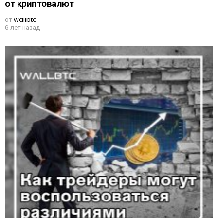
от криптовалют
от
wallbtc
6 лет назад