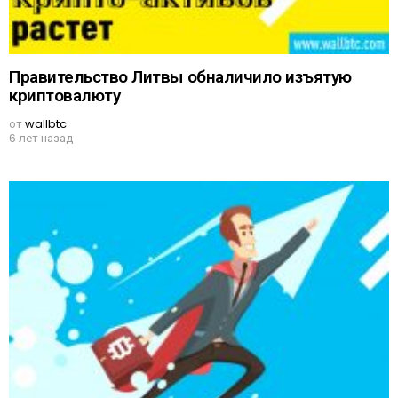
Правительство Литвы обналичило изъятую
криптовалюту
от
wallbtc
6 лет назад