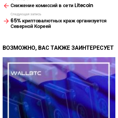
Л
Снижение комиссий в сети Litecoin
м
К
о
А
Следующая запись
т
65% криптовалютных краж организуется
р
Северной Кореей
е
т
ь
е
ВОЗМОЖНО, ВАС ТАКЖЕ ЗАИНТЕРЕСУЕТ
щ
е