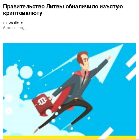
Правительство Литвы обналичило изъятую
криптовалюту
от
wallbtc
6 лет назад