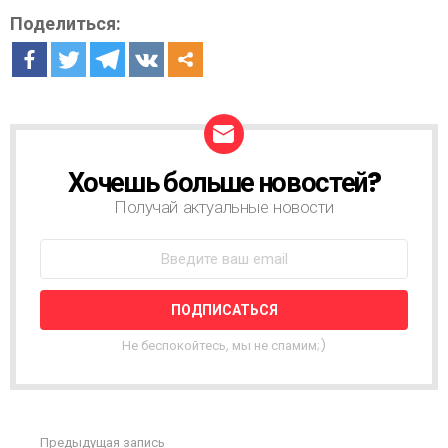
Поделиться:
Хочешь больше новостей?
Н
О
Получай актуальные новости
В
О
С
Т
Н
А
Я
Не беспокойтесь, мы не спамим;)
Р
А
С
С
Ы
Предыдущая запись
С