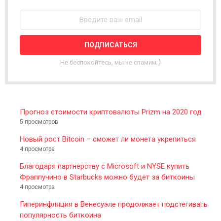
E
W
S
L
E
T
T
Не беспокойтесь, мы не спамим;)
E
R
Прогноз стоимости криптовалюты Prizm на 2020 год
5 просмотров
Новый рост Bitcoin – сможет ли монета укрепиться
4 просмотра
Благодаря партнерству с Microsoft и NYSE купить
Фраппучино в Starbucks можно будет за биткоины
4 просмотра
Гиперинфляция в Венесуэле продолжает подстегивать
популярность биткоина