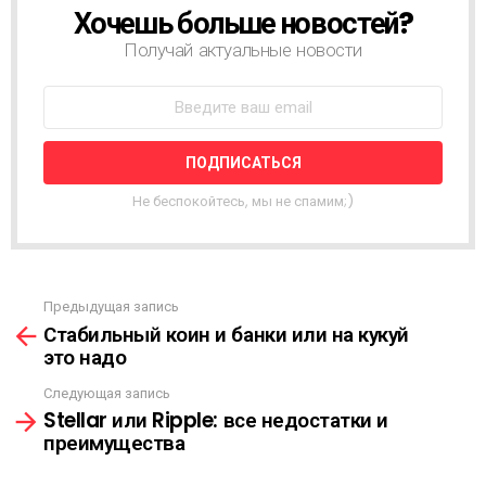
Хочешь больше новостей?
Н
О
Получай актуальные новости
В
О
С
Т
Н
А
Я
Не беспокойтесь, мы не спамим;)
Р
А
С
С
Ы
Предыдущая запись
С
Л
Стабильный коин и банки или на кукуй
м
К
это надо
о
А
т
Следующая запись
р
Stellar или Ripple: все недостатки и
е
преимущества
т
ь