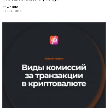
от
wallbtc
4 года назад