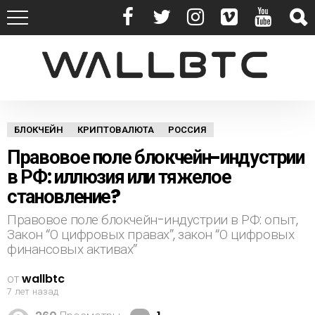
БЛОКЧЕЙН
КРИПТОВАЛЮТА
РОССИЯ
Правовое поле блокчейн-индустрии
в РФ: иллюзия или тяжелое
становление?
Правовое поле блокчейн-индустрии в РФ: опыт,
Закон “О цифровых правах”, закон “О цифровых
финансовых активах”
от
wallbtc
7 лет назад
К