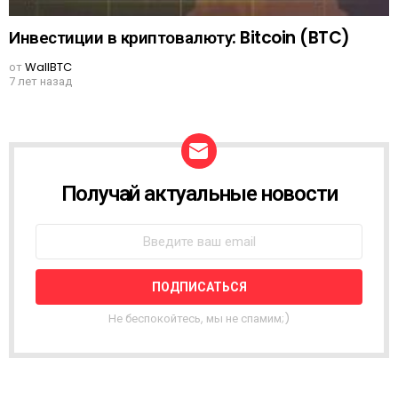
Инвестиции в криптовалюту: Bitcoin (BTC)
от
WallBTC
7 лет назад
Получай актуальные новости
N
E
W
S
L
E
T
T
Не беспокойтесь, мы не спамим;)
E
R