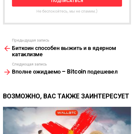
А
Я
Не беспокойтесь, мы не спамим;)
Р
А
С
С
Ы
Предыдущая запись
С
Л
Биткоин способен выжить и в ядерном
м
К
катаклизме
о
А
т
Следующая запись
р
Вполне ожидаемо – Bitcoin подешевел
е
т
ь
е
ВОЗМОЖНО, ВАС ТАКЖЕ ЗАИНТЕРЕСУЕТ
щ
е