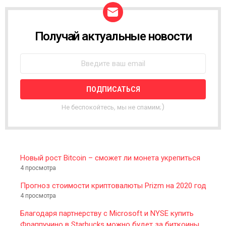
Получай актуальные новости
N
E
W
S
L
E
T
T
Не беспокойтесь, мы не спамим;)
E
R
Новый рост Bitcoin – сможет ли монета укрепиться
4 просмотра
Прогноз стоимости криптовалюты Prizm на 2020 год
4 просмотра
Благодаря партнерству с Microsoft и NYSE купить
Фраппучино в Starbucks можно будет за биткоины