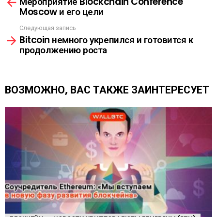
Мероприятие Blockchain Conference
м
К
Moscow и его цели
о
А
т
Следующая запись
р
Bitcoin немного укрепился и готовится к
е
продолжению роста
т
ь
е
щ
ВОЗМОЖНО, ВАС ТАКЖЕ ЗАИНТЕРЕСУЕТ
е