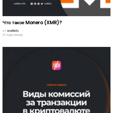
Что такое Monero (XMR)?
от
wallbtc
4 года назад