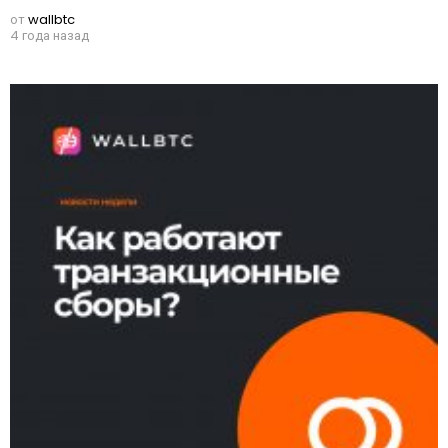
от
wallbtc
4 года назад