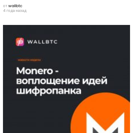
от
wallbtc
4 года назад