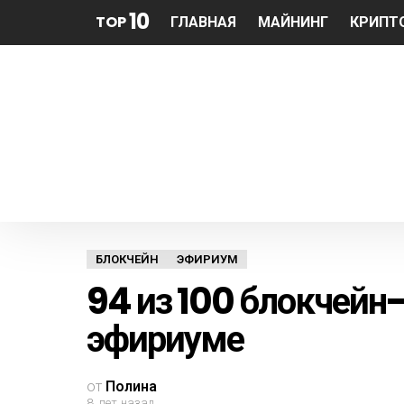
10
TOP
ГЛАВНАЯ
МАЙНИНГ
КРИПТ
БЛОКЧЕЙН
ЭФИРИУМ
94 из 100 блокчейн
эфириуме
от
Полина
8 лет назад