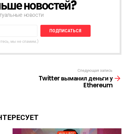
ьше новостей?
туальные новости
тесь, мы не спамим;)
Следующая запись
Twitter выманил деньги у
Ethereum
НТЕРЕСУЕТ