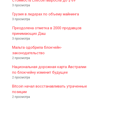
Стоимость Litecoin выросла до $ 69
3 просмотра
Грузия в лидерах по объему майнинга
3 просмотра
Преодолена отметка в 2000 продавцов
принимающих Даш
3 просмотра
Мальта одобрила блокчейн-
законодательство
2 просмотра
Национальная дорожная карта Австралии
по блокчейну изменит будущее
2 просмотра
Bitcoin начал восстанавливать утраченные
позиции
2 просмотра