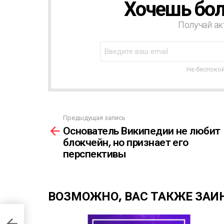
Хочешь бол
Н
О
В
Получай ак
О
С
Т
Н
Не беспокой
А
Я
Р
А
Предыдущая запись
С
С
Основатель Википедии не любит
С
м
Ы
блокчейн, но признает его
о
Л
перспективы
т
К
р
А
е
т
ВОЗМОЖНО, ВАС ТАКЖЕ ЗАИ
ь
е
щ