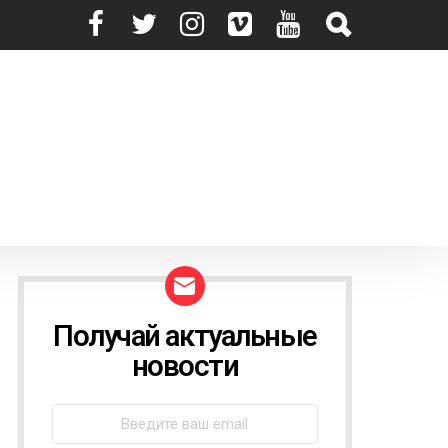
Получай актуальные
N
E
новости
W
S
L
E