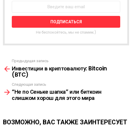
О
С
Т
Н
А
Я
Не беспокойтесь, мы не спамим;)
Р
А
С
С
Ы
Предыдущая запись
С
Л
Инвестиции в криптовалюту: Bitcoin
м
К
(BTC)
о
А
т
Следующая запись
р
“Не по Сеньке шапка” или биткоин
е
слишком хорош для этого мира
т
ь
е
щ
ВОЗМОЖНО, ВАС ТАКЖЕ ЗАИНТЕРЕСУЕТ
е