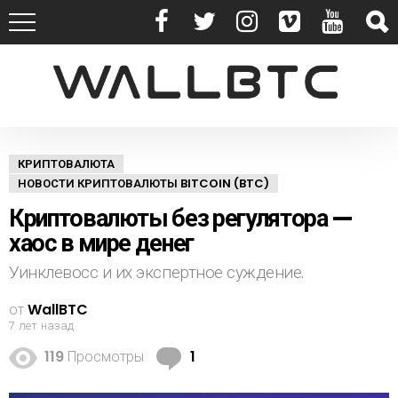
КРИПТОВАЛЮТА
НОВОСТИ КРИПТОВАЛЮТЫ BITCOIN (BTC)
Криптовалюты без регулятора —
хаос в мире денег
Уинклевосс и их экспертное суждение.
от
WallBTC
7 лет назад
К
119
Просмотры
1
о
м