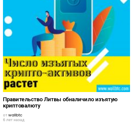
Правительство Литвы обналичило изъятую
криптовалюту
от
wallbtc
6 лет назад