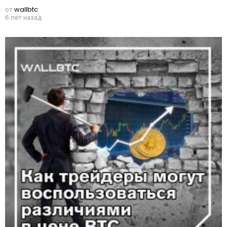
от
wallbtc
6 лет назад