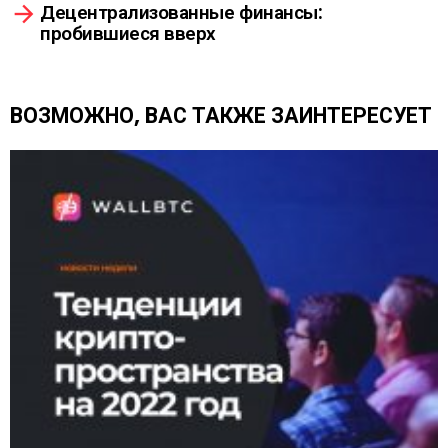
Децентрализованные финансы:
е
пробившиеся вверх
т
ь
е
щ
ВОЗМОЖНО, ВАС ТАКЖЕ ЗАИНТЕРЕСУЕТ
е