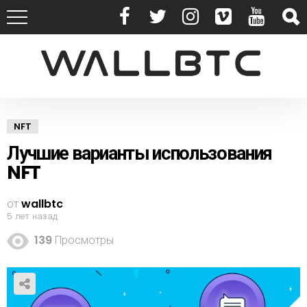
NFT
Лучшие варианты использования
NFT
от
wallbtc
5 лет назад
139
Просмотры