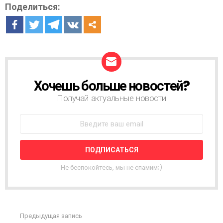
Поделиться:
Хочешь больше новостей?
Н
О
Получай актуальные новости
В
О
С
Т
Н
А
Я
Не беспокойтесь, мы не спамим;)
Р
А
С
С
Ы
Предыдущая запись
С