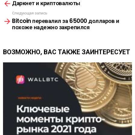
Л
Даркнет и криптовалюты
м
К
о
А
Следующая запись
т
Bitcoin перевалил за 65000 долларов и
р
похоже надежно закрепился
е
т
ь
е
ВОЗМОЖНО, ВАС ТАКЖЕ ЗАИНТЕРЕСУЕТ
щ
е