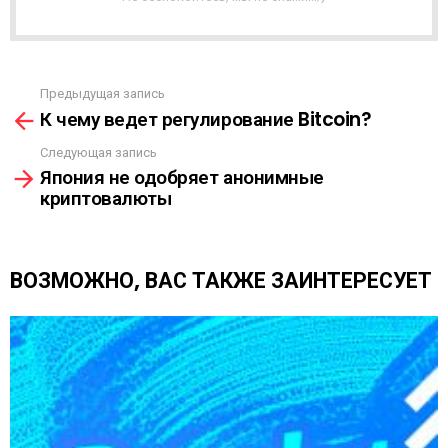
Р
А
С
С
Ы
Предыдущая запись
С
Л
К чему ведет регулирование Bitcoin?
м
К
о
А
Следующая запись
т
Япония не одобряет анонимные
р
криптовалюты
е
т
ь
е
ВОЗМОЖНО, ВАС ТАКЖЕ ЗАИНТЕРЕСУЕТ
щ
е