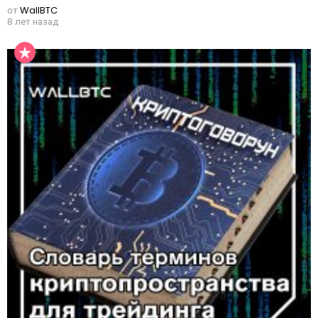
от
WallBTC
8 лет назад