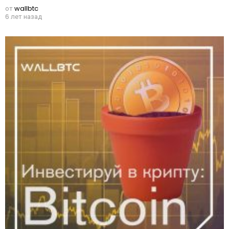
от
wallbtc
6 лет назад