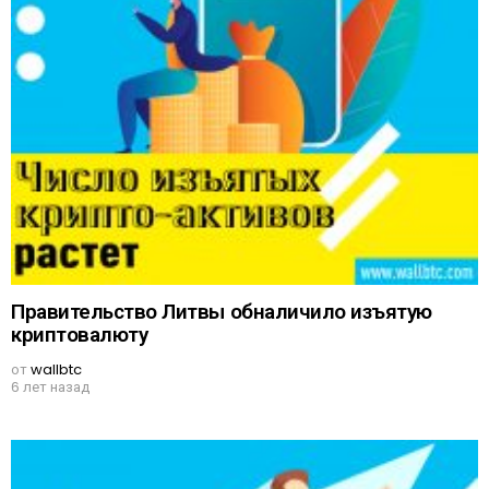
Правительство Литвы обналичило изъятую
криптовалюту
от
wallbtc
6 лет назад