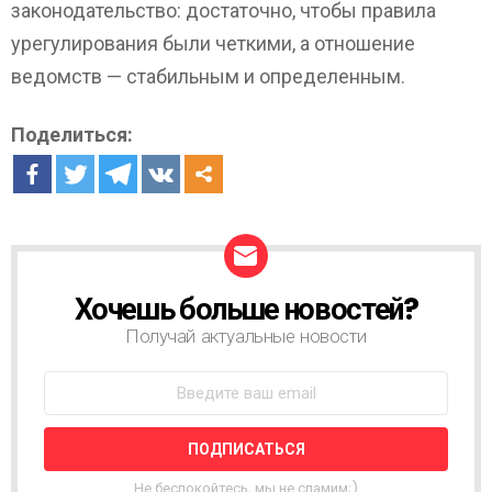
законодательство: достаточно, чтобы правила
урегулирования были четкими, а отношение
ведомств — стабильным и определенным.
Поделиться:
Хочешь больше новостей?
Н
О
Получай актуальные новости
В
О
С
Т
Н
А
Я
Не беспокойтесь, мы не спамим;)