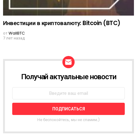
Инвестиции в криптовалюту: Bitcoin (BTC)
от
WallBTC
7 лет назад
Получай актуальные новости
N
E
W
S
L
E
T
T
Не беспокойтесь, мы не спамим;)
E
R