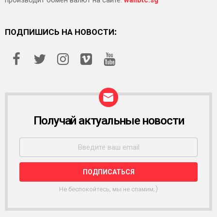
ПОДПИШИСЬ НА НОВОСТИ:
Получай актуальные новости
Р
А
С
С
Ы
Л
К
А
Не беспокойтесь, мы не спамим;)