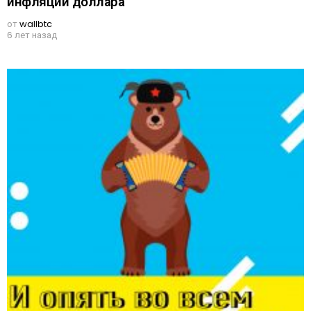
инфляции доллара
от
wallbtc
6 лет назад