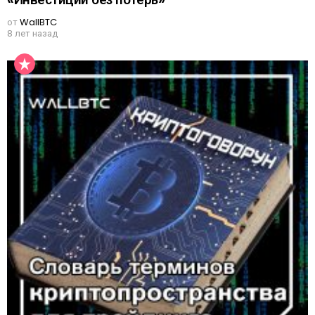
от
WallBTC
8 лет назад