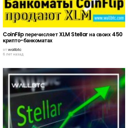
CoinFlip перечисляет XLM Stellar на своих 450
крипто-банкоматах
от
wallbtc
6 лет назад