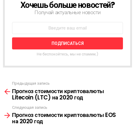
Хочешь больше новостей?
Н
О
Получай актуальные новости
В
О
С
Т
Н
А
Я
Не беспокойтесь, мы не спамим;)
Р
А
С
С
Ы
Предыдущая запись
С
Л
Прогноз стоимости криптовалюты
м
К
Litecoin (LTC) на 2020 год
о
А
т
Следующая запись
р
Прогноз стоимости криптовалюты EOS
е
на 2020 год
т
ь