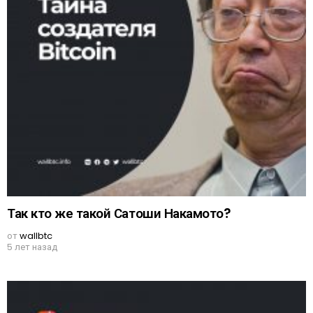
Так кто же такой Сатоши Накамото?
от
wallbtc
5 лет назад