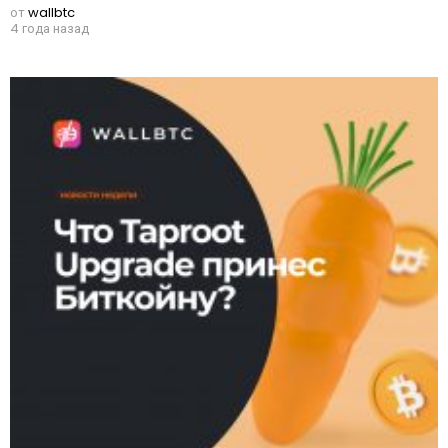
от
wallbtc
4 года назад