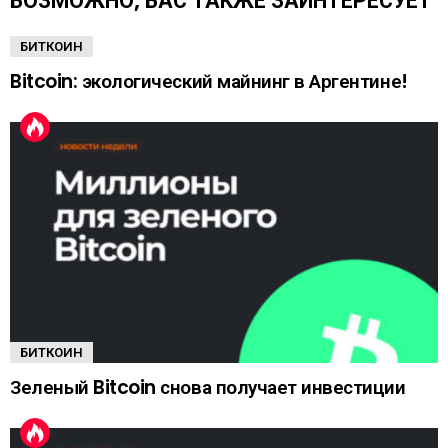
ВОЗМОЖНО, ВАС ТАКЖЕ ЗАИНТЕРЕСУЕТ
е
БИТКОИН
Bitcoin: экологический майнинг в Аргентине!
БИТКОИН
Зеленый Bitcoin снова получает инвестиции