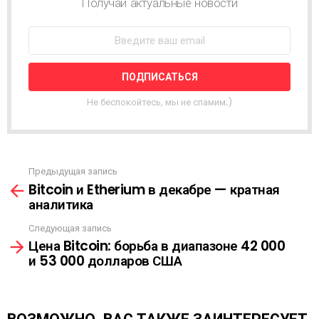
Получай актуальные новости
В
О
С
Т
Н
А
Я
Не беспокойтесь, мы не спамим;)
Р
А
С
С
Ы
Предыдущая запись
С
Л
Bitcoin и Etherium в декабре — кратная
м
К
аналитика
о
А
т
Следующая запись
р
Цена Bitcoin: борьба в диапазоне 42 000
е
и 53 000 долларов США
т
ь
е
щ