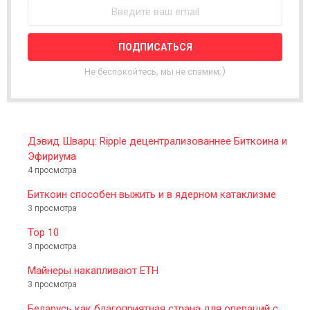
S
L
E
T
T
Не беспокойтесь, мы не спамим;)
E
R
Дэвид Шварц: Ripple децентрализованнее Биткоина и
Эфириума
4 просмотра
Биткоин способен выжить и в ядерном катаклизме
3 просмотра
Top 10
3 просмотра
Майнеры накапливают ETH
3 просмотра
Беларусь как благоприятная страна для операций с