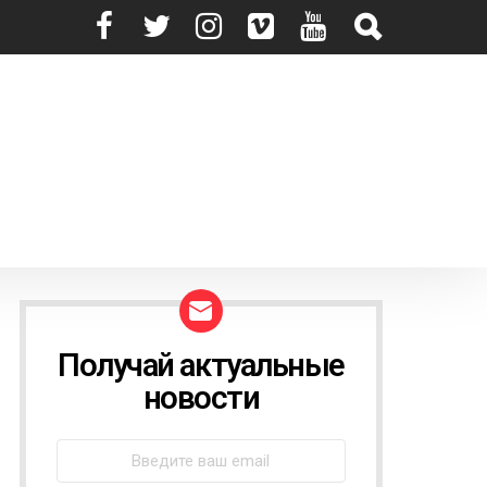
Получай актуальные
N
E
новости
W
S
L
E