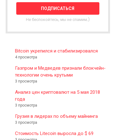
T
T
E
Не беспокойтесь, мы не спамим;)
R
Bitcoin укрепился и стабилизировался
4 просмотра
Газпром и Медведев признали блокчейн-
технологии очень крутыми
3 просмотра
Анализ цен криптовалют на 5 мая 2018
года
3 просмотра
Грузия в лидерах по объему майнинга
3 просмотра
Стоимость Litecoin выросла до $ 69
3 просмотра