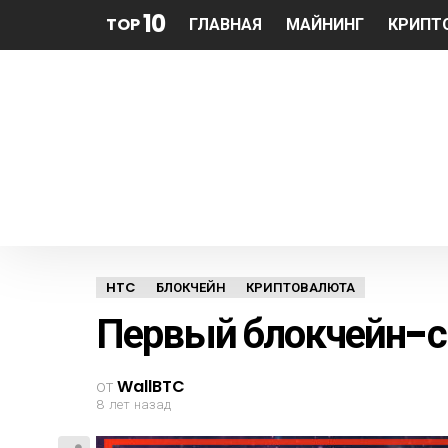
10
TOP
ГЛАВНАЯ
МАЙНИНГ
КРИПТ
HTC
БЛОКЧЕЙН
КРИПТОВАЛЮТА
Первый блокчейн-
от
WallBTC
8 лет назад