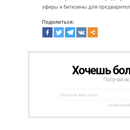
эфиры и биткоины для предваритель
Поделиться:
Хочешь бол
Н
О
В
Получай ак
О
С
Т
Н
Не беспокой
А
Я
Р
А