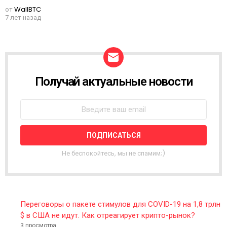
от
WallBTC
7 лет назад
Получай актуальные новости
N
E
W
S
L
E
T
T
Не беспокойтесь, мы не спамим;)
E
R
Переговоры о пакете стимулов для COVID-19 на 1,8 трлн
$ в США не идут. Как отреагирует крипто-рынок?
3 просмотра