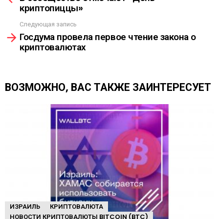
К
криптопиццы»
о
А
т
Следующая запись
р
Госдума провела первое чтение закона о
е
криптовалютах
т
ь
е
щ
ВОЗМОЖНО, ВАС ТАКЖЕ ЗАИНТЕРЕСУЕТ
е
ИЗРАИЛЬ
КРИПТОВАЛЮТА
НОВОСТИ КРИПТОВАЛЮТЫ BITCOIN (BTC)