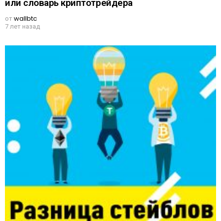
или словарь криптотрейдера
от
wallbtc
7 лет назад