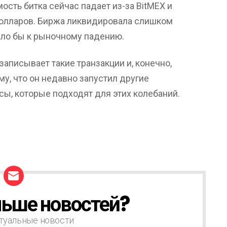
мость битка сейчас падает из-за BitMEX и
олларов. Биржа ликвидировала слишком
ело бы к рыночному падению.
 записывает такие транзакции и, конечно,
у, что он недавно запустил другие
ы, которые подходят для этих колебаний.
ьше новостей?
туальные новости