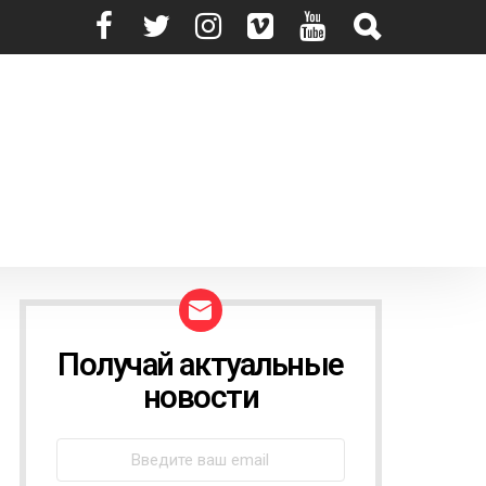
Получай актуальные
N
E
новости
W
S
L
E