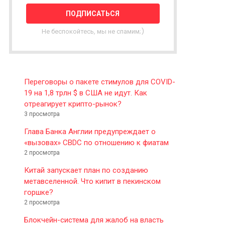
T
T
E
Не беспокойтесь, мы не спамим;)
R
Переговоры о пакете стимулов для COVID-
19 на 1,8 трлн $ в США не идут. Как
отреагирует крипто-рынок?
3 просмотра
Глава Банка Англии предупреждает о
«вызовах» CBDC по отношению к фиатам
2 просмотра
Китай запускает план по созданию
метавселенной. Что кипит в пекинском
горшке?
2 просмотра
Блокчейн-система для жалоб на власть