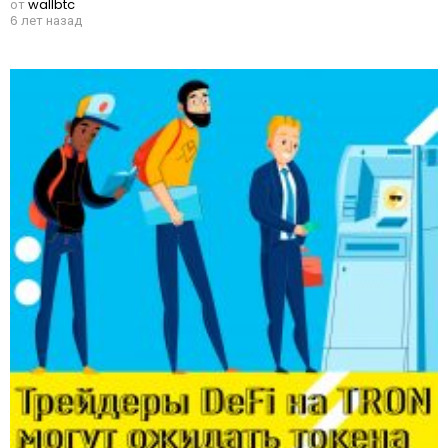
от
wallbtc
6 лет назад