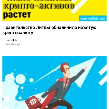
Правительство Литвы обналичило изъятую
криптовалюту
от
wallbtc
6 лет назад