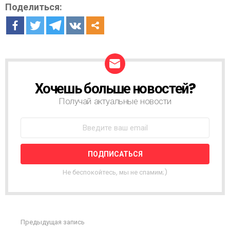
Поделиться:
Хочешь больше новостей?
Н
О
Получай актуальные новости
В
О
С
Т
Н
А
Я
Не беспокойтесь, мы не спамим;)
Р
А
С
С
Ы
Предыдущая запись
С