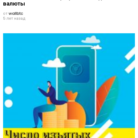
валюты
от
wallbtc
5 лет назад