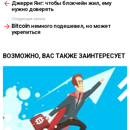
Л
Джерри Янг: чтобы блокчейн жил, ему
м
К
нужно доверять
о
А
т
Следующая запись
р
Bitcoin немного подешевел, но может
е
укрепиться
т
ь
е
щ
ВОЗМОЖНО, ВАС ТАКЖЕ ЗАИНТЕРЕСУЕТ
е