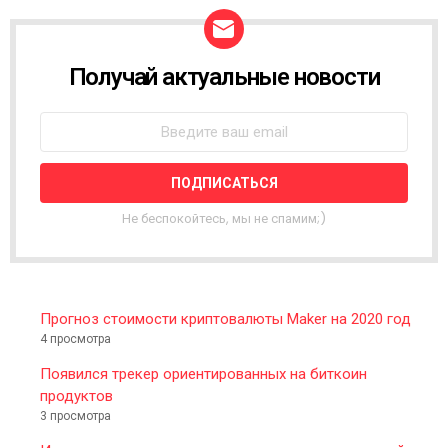
Получай актуальные новости
N
E
W
S
L
E
T
T
Не беспокойтесь, мы не спамим;)
E
R
Прогноз стоимости криптовалюты Maker на 2020 год
4 просмотра
Появился трекер ориентированных на биткоин
продуктов
3 просмотра