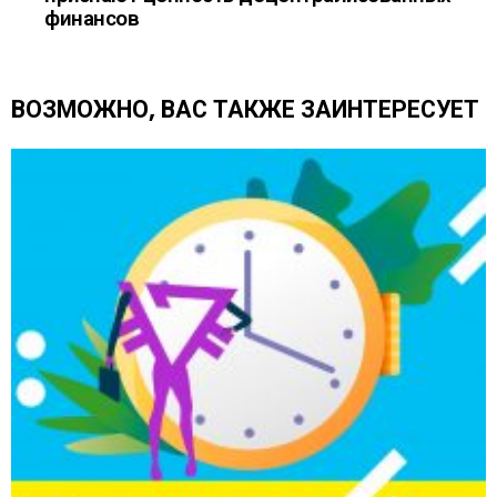
е
финансов
т
ь
е
щ
ВОЗМОЖНО, ВАС ТАКЖЕ ЗАИНТЕРЕСУЕТ
е