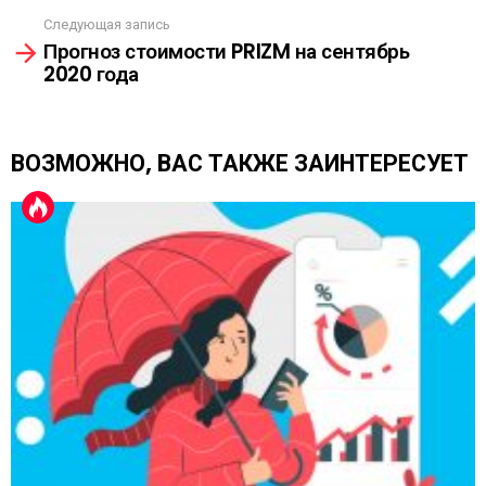
р
Следующая запись
е
Прогноз стоимости PRIZM на сентябрь
т
2020 года
ь
е
щ
е
ВОЗМОЖНО, ВАС ТАКЖЕ ЗАИНТЕРЕСУЕТ