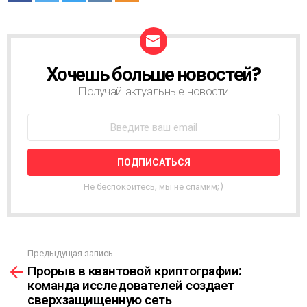
Хочешь больше новостей?
Н
О
Получай актуальные новости
В
О
С
Т
Н
А
Я
Не беспокойтесь, мы не спамим;)
Р
А
С
С
Ы
Предыдущая запись
С
Л
Прорыв в квантовой криптографии:
м
К
команда исследователей создает
о
А
сверхзащищенную сеть
т