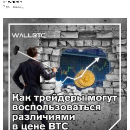
от
wallbtc
7 лет назад