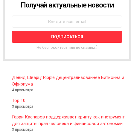
Получай актуальные новости
N
E
W
S
L
E
T
T
Не беспокойтесь, мы не спамим;)
E
R
Дэвид Шварц: Ripple децентрализованнее Биткоина и
Эфириума
4 просмотра
Top 10
3 просмотра
Гарри Каспаров поддерживает крипту как инструмент
для защиты прав человека и финансовой автономии
3 просмотра