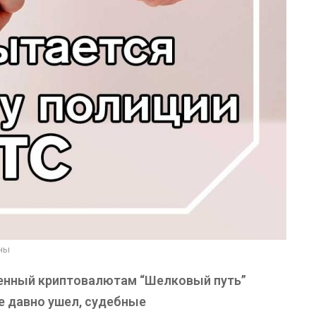
оны
венный криптовалютам “Шелковый путь”
е давно ушел, судебные