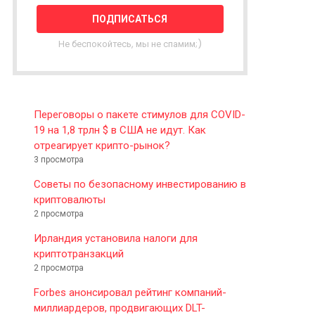
T
T
E
Не беспокойтесь, мы не спамим;)
R
Переговоры о пакете стимулов для COVID-
19 на 1,8 трлн $ в США не идут. Как
отреагирует крипто-рынок?
3 просмотра
Советы по безопасному инвестированию в
криптовалюты
2 просмотра
Ирландия установила налоги для
криптотранзакций
2 просмотра
Forbes анонсировал рейтинг компаний-
миллиардеров, продвигающих DLT-