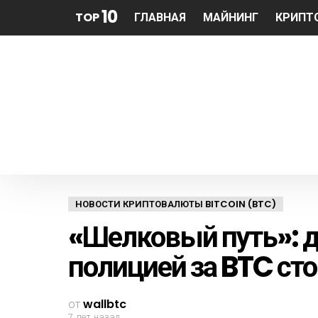
10
TOP
ГЛАВНАЯ
МАЙНИНГ
КРИПТ
НОВОСТИ КРИПТОВАЛЮТЫ BITCOIN (BTC)
«Шелковый путь»: д
полицией за BTC с
от
wallbtc
7 лет назад