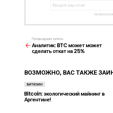
С
Т
Н
Не беспокой
А
Я
Р
А
Предыдущая запись
С
С
Аналитик: BTC может может
С
м
Ы
сделать откат на 25%
о
Л
т
К
р
А
е
ВОЗМОЖНО, ВАС ТАКЖЕ ЗАИ
т
ь
е
БИТКОИН
щ
Bitcoin: экологический майнинг в
е
Аргентине!