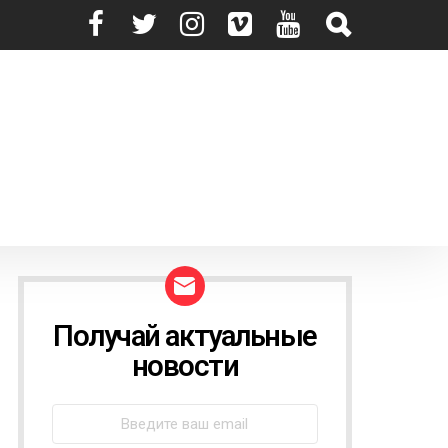
Получай актуальные
N
E
новости
W
S
L
E