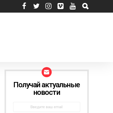
Получай актуальные
N
E
новости
W
S
L
E