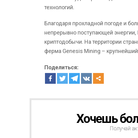
технологий.
Благодаря прохладной погоде и бо
непрерывно поступающей энергии,
криптодобычи. На территории стра
ферма Genesis Mining – крупнейший
Поделиться:
Хочешь бол
Н
О
В
Получай ак
О