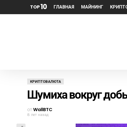
10
TOP
ГЛАВНАЯ
МАЙНИНГ
КРИПТ
КРИПТОВАЛЮТА
Шумиха вокруг добы
от
WallBTC
8 лет назад