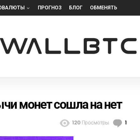
ОВАЛЮТЫ
ПРОГНОЗ
БЛОГ
ОБМЕНЯТЬ
чи монет сошла на нет
К
120
Просмотры
1
о
м
м