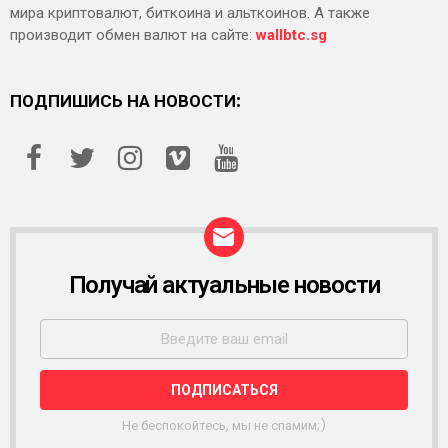
мира криптовалют, биткоина и альткоинов. А также
производит обмен валют на сайте:
wallbtc.sg
ПОДПИШИСЬ НА НОВОСТИ:
Получай актуальные новости
Р
А
С
С
Ы
Л
К
А
Не беспокойтесь, мы не спамим;)