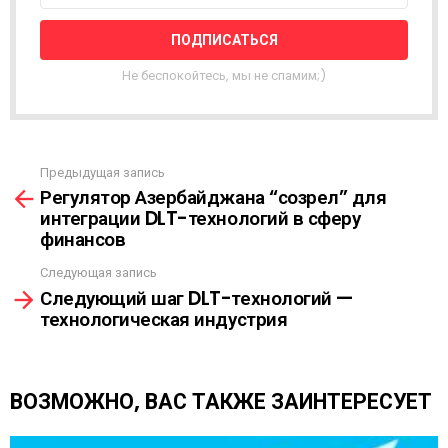
Т
Н
А
Я
Не беспокойтесь, мы не спамим;)
Р
А
С
С
Ы
Предыдущая запись
С
Л
Регулятор Азербайджана “созрел” для
м
К
интеграции DLT-технологий в сферу
о
А
финансов
т
р
Следующая запись
е
Следующий шаг DLT-технологий —
т
технологическая индустрия
ь
е
щ
е
ВОЗМОЖНО, ВАС ТАКЖЕ ЗАИНТЕРЕСУЕТ