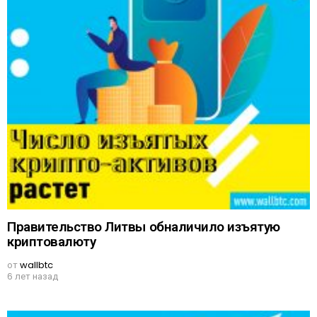
Правительство Литвы обналичило изъятую
криптовалюту
от
wallbtc
6 лет назад