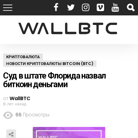
КРИПТОВАЛЮТА
НОВОСТИ КРИПТОВАЛЮТЫ BITCOIN (BTC)
Суд в штате Флорида назвал
биткоин деньгами
от
WallBTC
8 лет назад
66
Просмотры