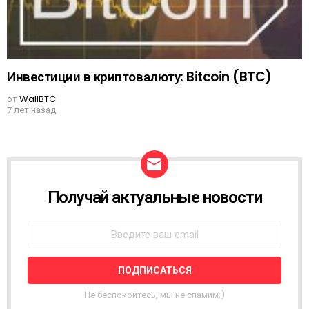
Инвестиции в криптовалюту: Bitcoin (BTC)
от
WallBTC
7 лет назад
Получай актуальные новости
N
E
W
S
L
E
T
T
Не беспокойтесь, мы не спамим;)
E