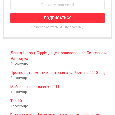
W
S
L
E
T
T
Не беспокойтесь, мы не спамим;)
E
R
Дэвид Шварц: Ripple децентрализованнее Биткоина и
Эфириума
4 просмотра
Прогноз стоимости криптовалюты Prizm на 2020 год
4 просмотра
Майнеры накапливают ETH
3 просмотра
Top 10
3 просмотра