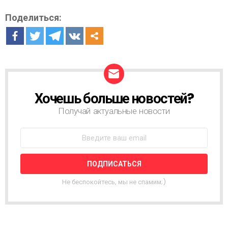
Поделиться:
Хочешь больше новостей?
Н
О
Получай актуальные новости
В
О
С
Т
Н
А
Я
Не беспокойтесь, мы не спамим;)
Р
А
С
С