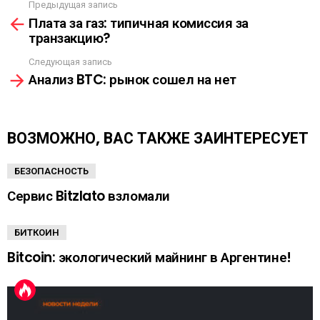
Ы
Предыдущая запись
С
Л
Плата за газ: типичная комиссия за
м
К
транзакцию?
о
А
т
Следующая запись
р
Анализ BTC: рынок сошел на нет
е
т
ь
е
ВОЗМОЖНО, ВАС ТАКЖЕ ЗАИНТЕРЕСУЕТ
щ
е
БЕЗОПАСНОСТЬ
Сервис Bitzlato взломали
БИТКОИН
Bitcoin: экологический майнинг в Аргентине!