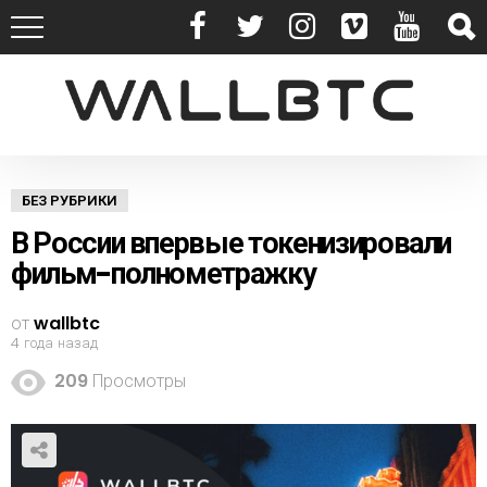
БЕЗ РУБРИКИ
В России впервые токенизировали
фильм-полнометражку
от
wallbtc
4 года назад
209
Просмотры