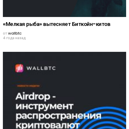
«Мелкая рыба» вытесняет Биткойн-китов
от
wallbtc
4 года назад