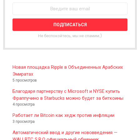
W
S
L
E
T
T
Не беспокойтесь, мы не спамим;)
E
R
Новая площадка Ripple в Объединенных Арабских
Эмиратах
5 просмотров
Благодаря партнерству с Microsoft и NYSE купить
Фраппучино в Starbucks можно будет за биткоины
4 просмотра
Работает ли Bitcoin как хедж против инфляции
3 просмотра
Автоматический ввод и другие нововведения —
WALLBTC S.R.O официальный обменник