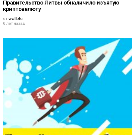
Правительство Литвы обналичило изъятую
криптовалюту
от
wallbtc
6 лет назад