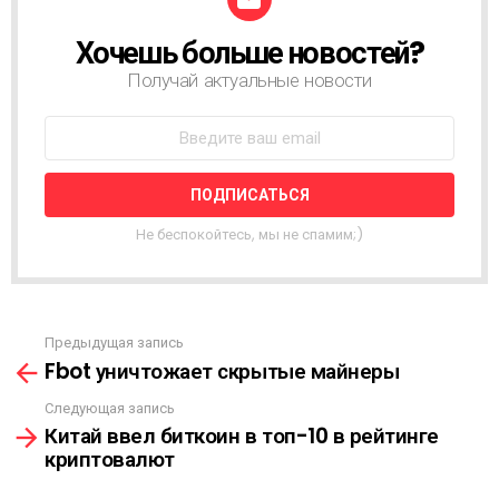
Хочешь больше новостей?
Н
О
Получай актуальные новости
В
О
С
Т
Н
А
Я
Не беспокойтесь, мы не спамим;)
Р
А
С
С
Ы
Предыдущая запись
С
Л
Fbot уничтожает скрытые майнеры
м
К
о
А
Следующая запись
т
Китай ввел биткоин в топ-10 в рейтинге
р
криптовалют
е
т