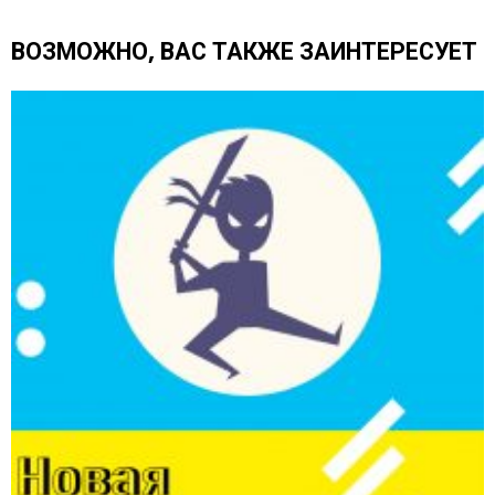
ь
е
ВОЗМОЖНО, ВАС ТАКЖЕ ЗАИНТЕРЕСУЕТ
щ
е