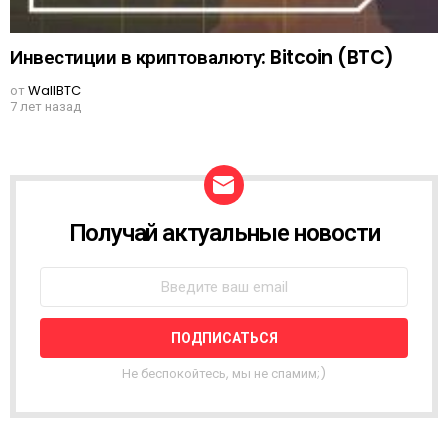
Инвестиции в криптовалюту: Bitcoin (BTC)
от
WallBTC
7 лет назад
Получай актуальные новости
N
E
W
S
L
E
T
T
Не беспокойтесь, мы не спамим;)
E
R