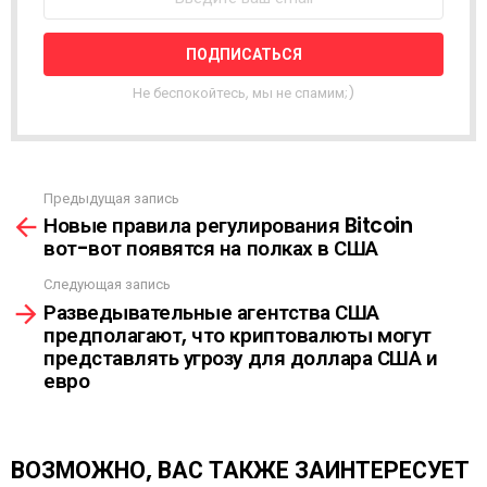
Т
Н
А
Я
Не беспокойтесь, мы не спамим;)
Р
А
С
С
Ы
Предыдущая запись
С
Л
Новые правила регулирования Bitcoin
м
К
вот-вот появятся на полках в США
о
А
т
Следующая запись
р
Разведывательные агентства США
е
предполагают, что криптовалюты могут
т
представлять угрозу для доллара США и
ь
евро
е
щ
е
ВОЗМОЖНО, ВАС ТАКЖЕ ЗАИНТЕРЕСУЕТ