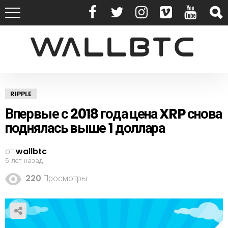
RIPPLE
Впервые с 2018 года цена XRP снова
поднялась выше 1 доллара
от
wallbtc
5 лет назад
220
Просмотры