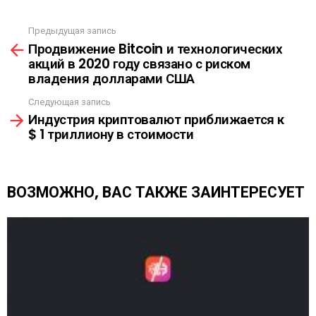
С
Ы
Предыдущая запись
С
Л
Продвижение Bitcoin и технологических
м
К
акций в 2020 году связано с риском
о
А
владения долларами США
т
р
Следующая запись
е
Индустрия криптовалют приближается к
т
$ 1 триллиону в стоимости
ь
е
щ
е
ВОЗМОЖНО, ВАС ТАКЖЕ ЗАИНТЕРЕСУЕТ