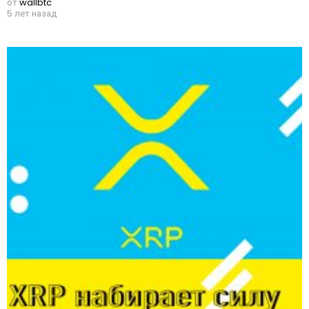
от
wallbtc
5 лет назад