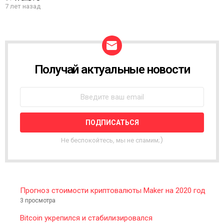
7 лет назад
Получай актуальные новости
N
E
W
S
L
E
T
T
Не беспокойтесь, мы не спамим;)
E
R
Прогноз стоимости криптовалюты Maker на 2020 год
3 просмотра
Bitcoin укрепился и стабилизировался