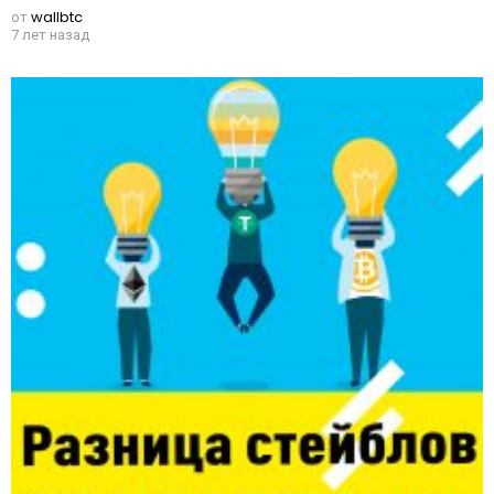
от
wallbtc
7 лет назад