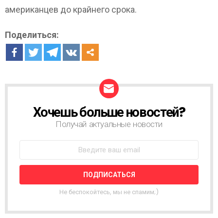
американцев до крайнего срока.
Поделиться:
Хочешь больше новостей?
Н
О
Получай актуальные новости
В
О
С
Т
Н
А
Я
Не беспокойтесь, мы не спамим;)
Р
А
С