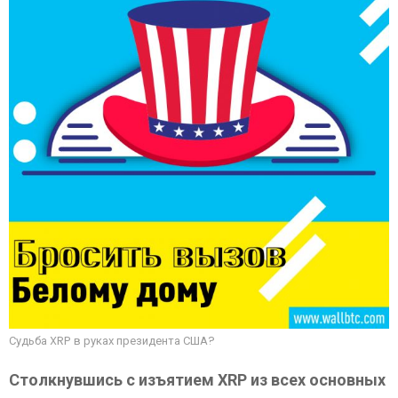
Судьба XRP в руках президента США?
Столкнувшись с изъятием XRP из всех основных