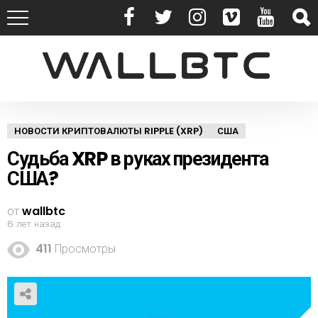
НОВОСТИ КРИПТОВАЛЮТЫ RIPPLE (XRP)
США
Судьба XRP в руках президента
США?
от
wallbtc
6 лет назад
411
Просмотры