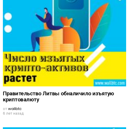
Правительство Литвы обналичило изъятую
криптовалюту
от
wallbtc
6 лет назад