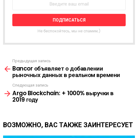
С
Т
Н
А
Я
Не беспокойтесь, мы не спамим;)
Р
А
С
С
Ы
Предыдущая запись
С
Л
Bancor объявляет о добавлении
м
К
рыночных данных в реальном времени
о
А
т
Следующая запись
р
Argo Blockchain: + 1000% выручки в
е
2019 году
т
ь
е
щ
ВОЗМОЖНО, ВАС ТАКЖЕ ЗАИНТЕРЕСУЕТ
е