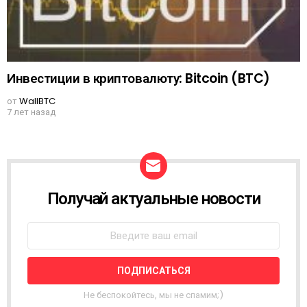
Инвестиции в криптовалюту: Bitcoin (BTC)
от
WallBTC
7 лет назад
Получай актуальные новости
N
E
W
S
L
E
T
T
Не беспокойтесь, мы не спамим;)
E