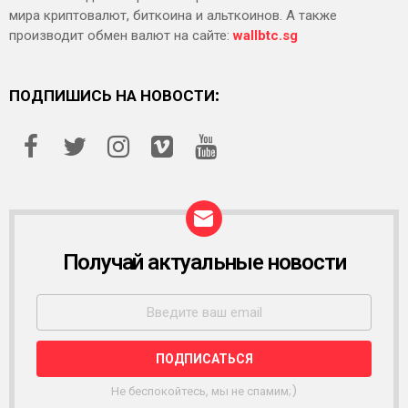
мира криптовалют, биткоина и альткоинов. А также
производит обмен валют на сайте:
wallbtc.sg
ПОДПИШИСЬ НА НОВОСТИ:
Получай актуальные новости
Р
А
С
С
Ы
Л
К
А
Не беспокойтесь, мы не спамим;)