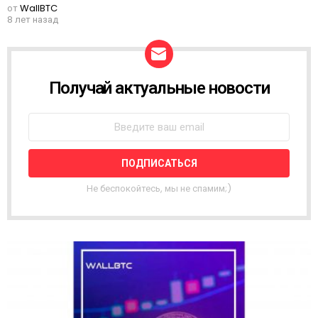
от
WallBTC
8 лет назад
Получай актуальные новости
Н
О
В
О
С
Т
Н
А
Не беспокойтесь, мы не спамим;)
Я
Р
А
С
С
Ы
Л
К
А