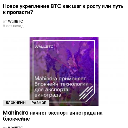
Новое укрепление BTC как шаг к росту или путь
к пропасти?
от
WallBTC
8 лет назад
БЛОКЧЕЙН
РАЗНОЕ
Mahindra начнет экспорт винограда на
блокчейне
от
WallBTC