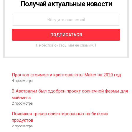
Получай актуальные новости
N
E
W
S
L
E
T
T
Не беспокойтесь, мы не спамим;)
E
R
Прогноз стоимости криптовалюты Maker на 2020 год
4 просмотра
В Австралии был одобрен проект солнечной фермы для
майнинга
2 просмотра
Появился трекер ориентированных на биткоин
продуктов
2 просмотра