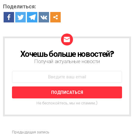
Поделиться:
Хочешь больше новостей?
Н
О
Получай актуальные новости
В
О
С
Т
Н
А
Я
Не беспокойтесь, мы не спамим;)
Р
А
С
С
Ы
Предыдущая запись
С