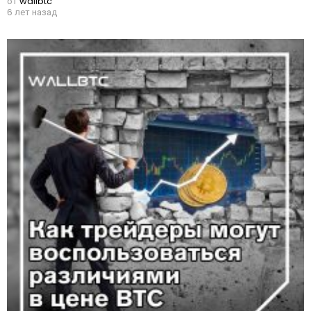
от
wallbtc
6 лет назад