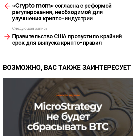
Л
«Crypto mom» согласна с реформой
м
К
регулирования, необходимой для
о
А
улучшения крипто-индустрии
т
р
Следующая запись
е
Правительство США пропустило крайний
т
срок для выпуска крипто-правил
ь
е
щ
е
ВОЗМОЖНО, ВАС ТАКЖЕ ЗАИНТЕРЕСУЕТ