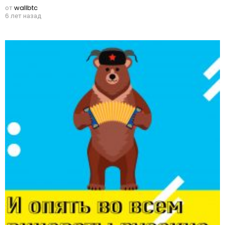
от
wallbtc
6 лет назад