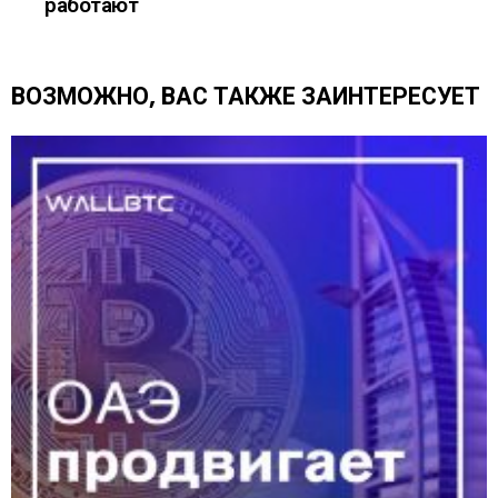
работают
т
ь
е
щ
ВОЗМОЖНО, ВАС ТАКЖЕ ЗАИНТЕРЕСУЕТ
е