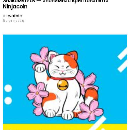
Знакомьтесь — анонимная криптовалюта
Ninjacoin
от
wallbtc
5 лет назад