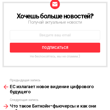
Хочешь больше новостей?
Н
О
Получай актуальные новости
В
О
С
Т
Н
А
Я
Не беспокойтесь, мы не спамим;)
Р
А
С
С
Ы
Предыдущая запись
С
Л
ЕС излагает новое видение цифрового
м
К
будущего
о
А
т
Следующая запись
р
Что такое Биткойн-фьючерсы и как они
е