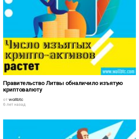
Правительство Литвы обналичило изъятую
криптовалюту
от
wallbtc
6 лет назад