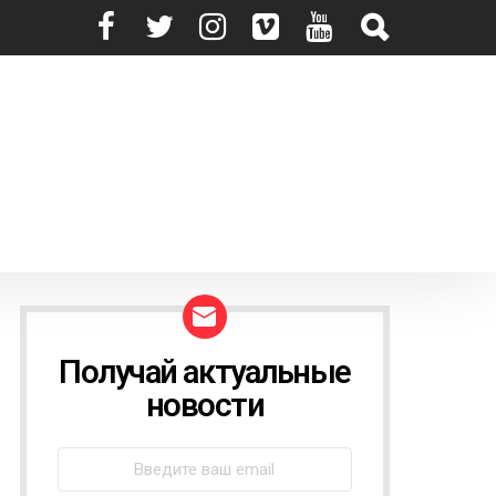
Получай актуальные
N
E
новости
W
S
L
E