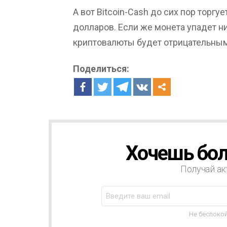
А вот Bitcoin-Cash до сих пор торг
долларов. Если же монета упадет н
криптовалюты будет отрицательным
Поделиться:
Хочешь бол
Н
О
В
Получай ак
О
С
Т
Н
Не беспокой
А