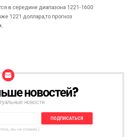
уется в середине диапазона 1221-1600
иже 1221 доллара,то прогноз
.
ьше новостей?
туальные новости
тесь, мы не спамим;)