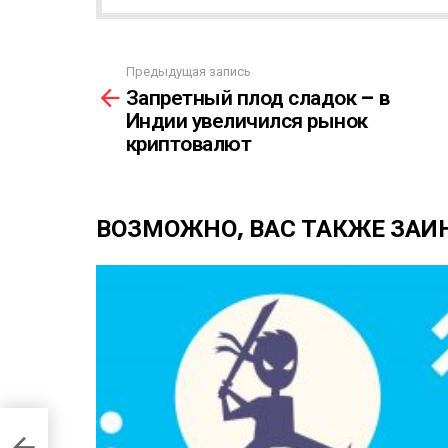
Я
Р
А
Предыдущая запись
С
С
Запретный плод сладок – в
С
м
Ы
Индии увеличился рынок
о
Л
криптовалют
т
К
р
А
е
т
ВОЗМОЖНО, ВАС ТАКЖЕ ЗАИ
ь
е
щ
е