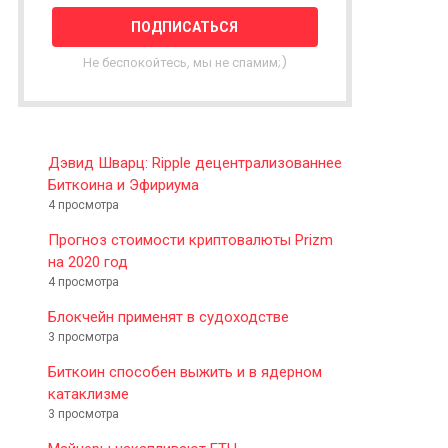
T
T
E
Не беспокойтесь, мы не спамим;)
R
Дэвид Шварц: Ripple децентрализованнее
Биткоина и Эфириума
4 просмотра
Прогноз стоимости криптовалюты Prizm
на 2020 год
4 просмотра
Блокчейн применят в судоходстве
3 просмотра
Биткоин способен выжить и в ядерном
катаклизме
3 просмотра