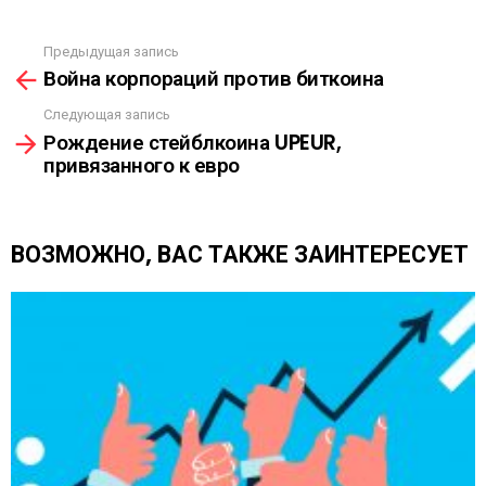
С
С
Ы
Предыдущая запись
С
Л
Война корпораций против биткоина
м
К
о
А
Следующая запись
т
Рождение стейблкоина UPEUR,
р
привязанного к евро
е
т
ь
е
ВОЗМОЖНО, ВАС ТАКЖЕ ЗАИНТЕРЕСУЕТ
щ
е