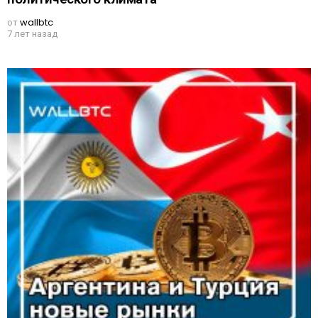
от
wallbtc
7 лет назад