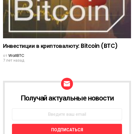
Инвестиции в криптовалюту: Bitcoin (BTC)
от
WallBTC
7 лет назад
Получай актуальные новости
N
E
W
S
L
E
T