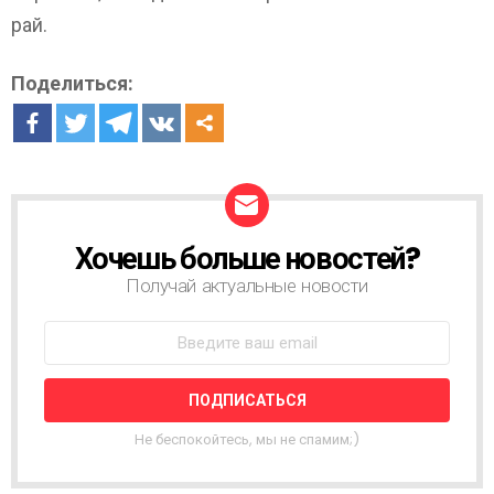
рай.
Поделиться:
Хочешь больше новостей?
Н
О
Получай актуальные новости
В
О
С
Т
Н
А
Я
Не беспокойтесь, мы не спамим;)
Р
А