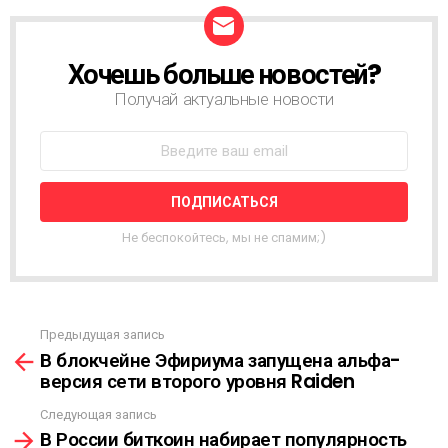
Хочешь больше новостей?
Н
О
Получай актуальные новости
В
О
С
Т
Н
А
Я
Не беспокойтесь, мы не спамим;)
Р
А
С
С
Ы
Предыдущая запись
С
Л
В блокчейне Эфириума запущена альфа-
м
К
версия сети второго уровня Raiden
о
А
т
Следующая запись
р
В России биткоин набирает популярность
е