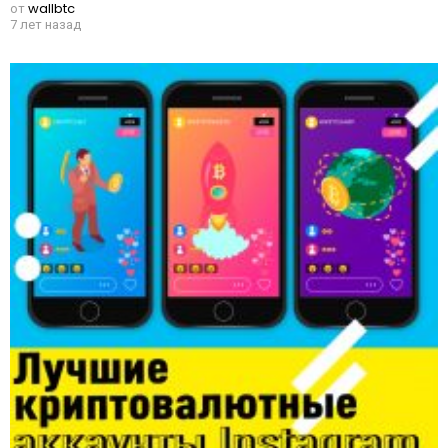
от
wallbtc
7 лет назад