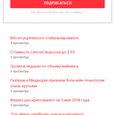
E
T
T
Не беспокойтесь, мы не спамим;)
E
R
Bitcoin укрепился и стабилизировался
4 просмотра
Стоимость Litecoin выросла до $ 69
3 просмотра
Грузия в лидерах по объему майнинга
3 просмотра
Газпром и Медведев признали блокчейн-технологии
очень крутыми
3 просмотра
Анализ цен криптовалют на 5 мая 2018 года
3 просмотра
Для эфира «прибыли» новые конкуренты