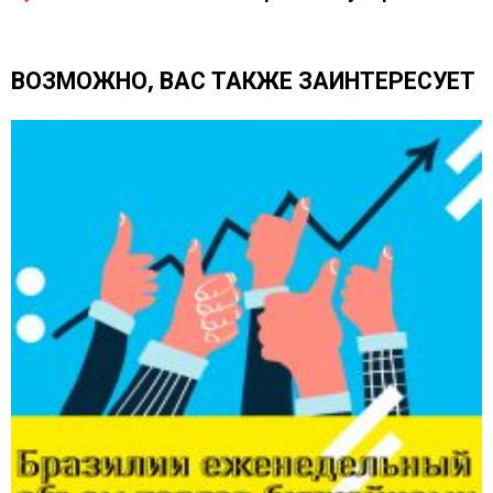
т
ь
е
ВОЗМОЖНО, ВАС ТАКЖЕ ЗАИНТЕРЕСУЕТ
щ
е