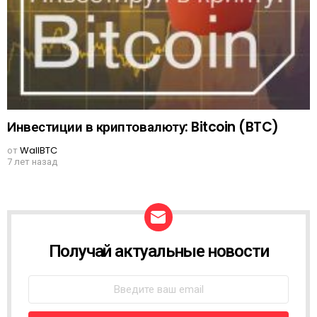
Инвестиции в криптовалюту: Bitcoin (BTC)
от
WallBTC
7 лет назад
Получай актуальные новости
N
E
W
S
L