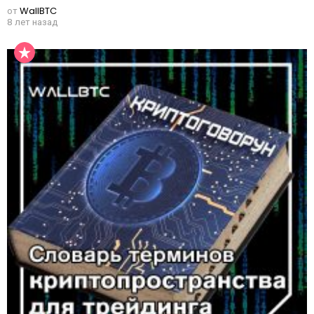
от
WallBTC
8 лет назад