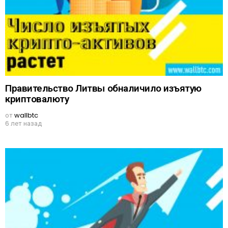
Правительство Литвы обналичило изъятую
криптовалюту
от
wallbtc
6 лет назад