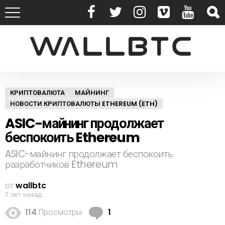
КРИПТОВАЛЮТА
МАЙНИНГ
НОВОСТИ КРИПТОВАЛЮТЫ ETHEREUM (ETH)
ASIC-майнинг продолжает
беспокоить Ethereum
ASIC-майнинг продолжает беспокоить
разработчиков Ethereum
от
wallbtc
7 лет назад
К
114
Просмотры
1
о