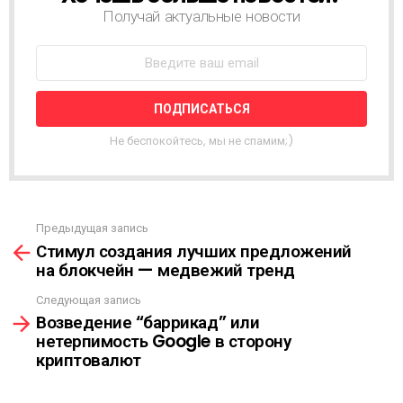
О
Получай актуальные новости
В
О
С
Т
Н
А
Я
Не беспокойтесь, мы не спамим;)
Р
А
С
С
Ы
Предыдущая запись
С
Л
Стимул создания лучших предложений
м
К
на блокчейн — медвежий тренд
о
А
т
Следующая запись
р
Возведение “баррикад” или
е
нетерпимость Google в сторону
т
криптовалют
ь
е