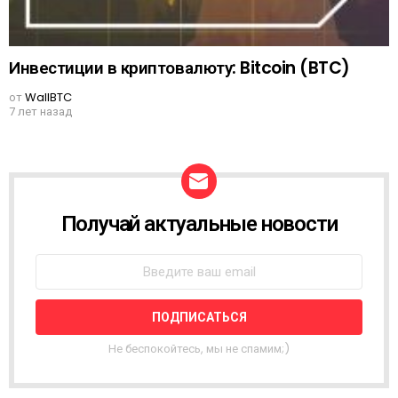
Инвестиции в криптовалюту: Bitcoin (BTC)
от
WallBTC
7 лет назад
Получай актуальные новости
N
E
W
S
L
E
T
T
Не беспокойтесь, мы не спамим;)
E
R