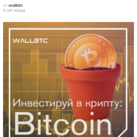
от
wallbtc
6 лет назад