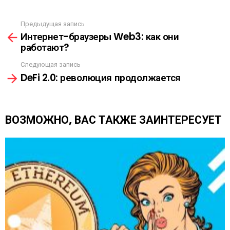
С
С
Ы
Предыдущая запись
С
Л
Интернет-браузеры Web3: как они
м
К
работают?
о
А
т
Следующая запись
р
DeFi 2.0: революция продолжается
е
т
ь
е
ВОЗМОЖНО, ВАС ТАКЖЕ ЗАИНТЕРЕСУЕТ
щ
е