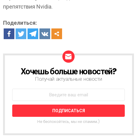
препятствия Nvidia.
Поделиться:
Хочешь больше новостей?
Н
О
Получай актуальные новости
В
О
С
Т
Н
А
Я
Не беспокойтесь, мы не спамим;)
Р
А