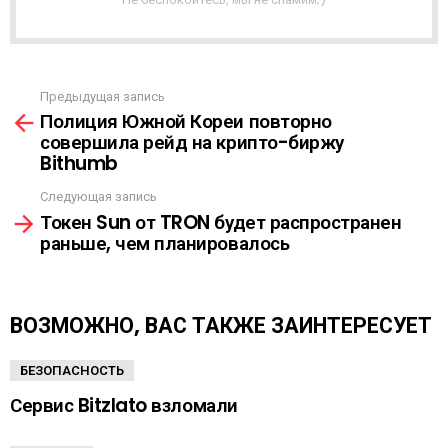
Р
А
С
С
Ы
Предыдущая запись
С
Л
Полиция Южной Кореи повторно
м
К
совершила рейд на крипто-биржу
о
А
Bithumb
т
р
Следующая запись
е
Токен Sun от TRON будет распространен
т
раньше, чем планировалось
ь
е
щ
е
ВОЗМОЖНО, ВАС ТАКЖЕ ЗАИНТЕРЕСУЕТ
БЕЗОПАСНОСТЬ
Сервис Bitzlato взломали