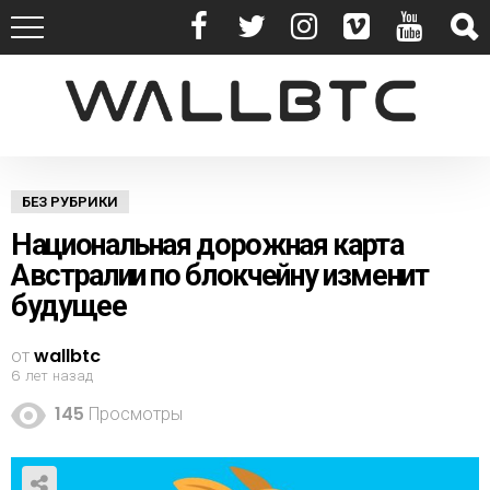
БЕЗ РУБРИКИ
Национальная дорожная карта
Австралии по блокчейну изменит
будущее
от
wallbtc
6 лет назад
145
Просмотры