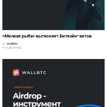
«Мелкая рыба» вытесняет Биткойн-китов
от
wallbtc
4 года назад