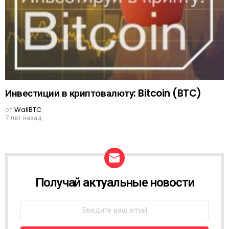
Инвестиции в криптовалюту: Bitcoin (BTC)
от
WallBTC
7 лет назад
Получай актуальные новости
N
E
W
S
L