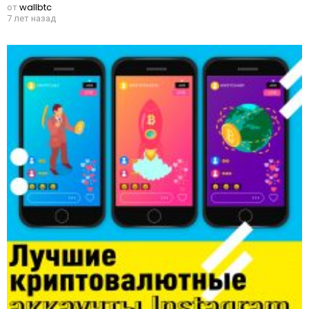
от
wallbtc
7 лет назад