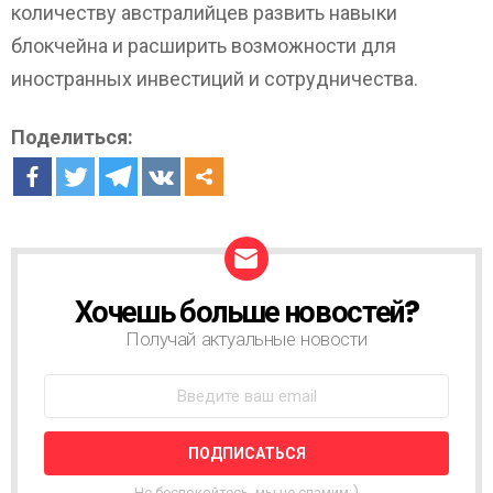
количеству австралийцев развить навыки
блокчейна и расширить возможности для
иностранных инвестиций и сотрудничества.
Поделиться:
Хочешь больше новостей?
Н
О
Получай актуальные новости
В
О
С
Т
Н
А
Я
Не беспокойтесь, мы не спамим;)