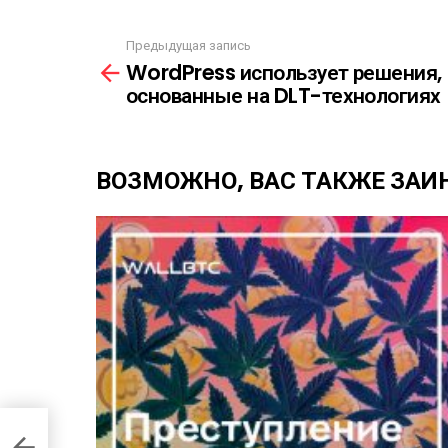
Р
А
Предыдущая запись
С
С
WordPress использует решения,
С
м
Ы
основанные на DLT-технологиях
о
Л
т
К
р
А
е
ВОЗМОЖНО, ВАС ТАКЖЕ ЗАИ
т
ь
е
щ
е