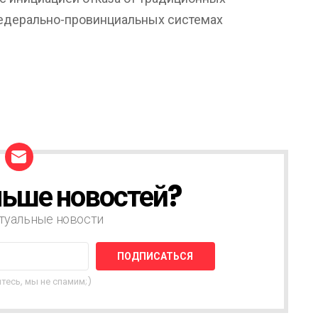
федерально-провинциальных системах
ьше новостей?
туальные новости
тесь, мы не спамим;)