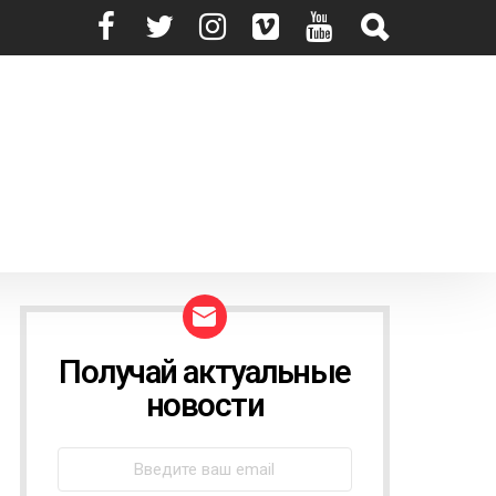
Получай актуальные
N
E
новости
W
S
L
E