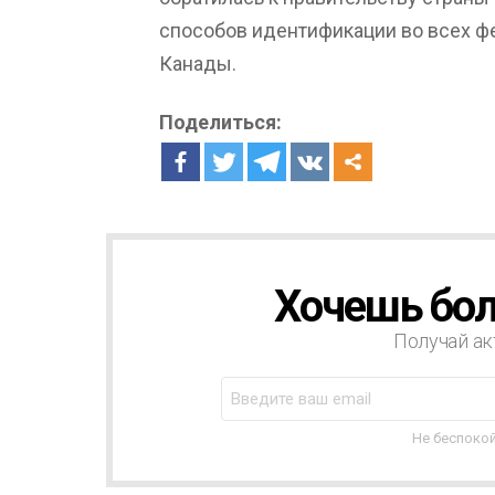
способов идентификации во всех 
Канады.
Поделиться:
Хочешь бол
Н
О
В
Получай ак
О
С
Т
Н
Не беспокой
А
Я