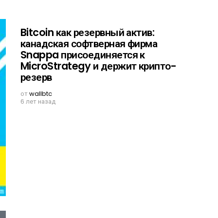
Bitcoin как резервный актив:
канадская софтверная фирма
Snappa присоединяется к
MicroStrategy и держит крипто-
резерв
от
wallbtc
6 лет назад