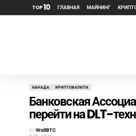
10
TOP
ГЛАВНАЯ
МАЙНИНГ
КРИПТ
КАНАДА
КРИПТОВАЛЮТА
Банковская Ассоци
перейти на DLT-тех
от
WallBTC
8 лет назад