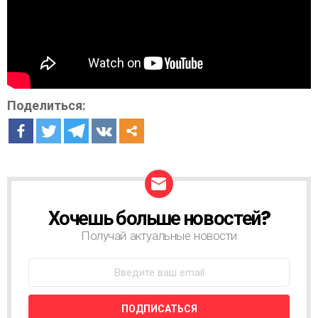
Поделиться:
Хочешь больше новостей?
Н
О
Получай актуальные новости
В
О
С
Т
Н
А