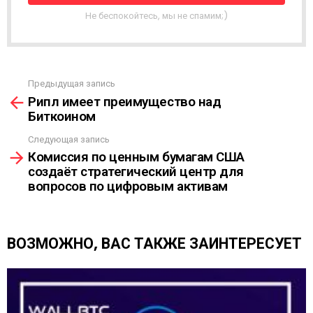
Я
Не беспокойтесь, мы не спамим;)
Р
А
С
С
Ы
Предыдущая запись
С
Л
Рипл имеет преимущество над
м
К
Биткоином
о
А
т
Следующая запись
р
Комиссия по ценным бумагам США
е
создаёт стратегический центр для
т
вопросов по цифровым активам
ь
е
щ
е
ВОЗМОЖНО, ВАС ТАКЖЕ ЗАИНТЕРЕСУЕТ