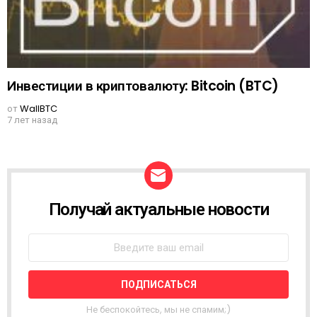
Инвестиции в криптовалюту: Bitcoin (BTC)
от
WallBTC
7 лет назад
Получай актуальные новости
N
E
W
S
L
E
T
T
Не беспокойтесь, мы не спамим;)