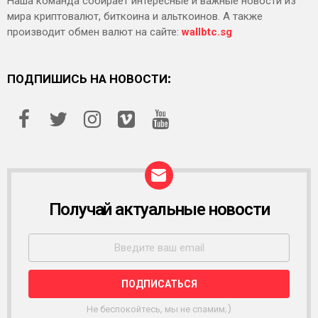
Наша команда собирает интересные и важные новости из
мира криптовалют, биткоина и альткоинов. А также
производит обмен валют на сайте:
wallbtc.sg
ПОДПИШИСЬ НА НОВОСТИ:
Получай актуальные новости
Р
А
С
С
Ы
Л
К
А
Не беспокойтесь, мы не спамим;)